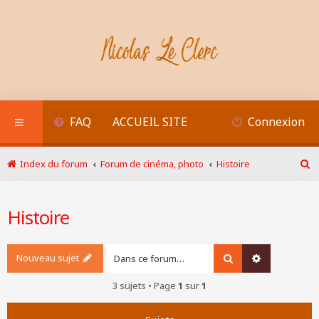
FAQ
ACCUEIL SITE
Connexion
Index du forum
Forum de cinéma, photo
Histoire
R
e
c
Histoire
h
e
r
c
Nouveau sujet
Rechercher
Recherche a
h
e
3 sujets • Page
1
sur
1
r