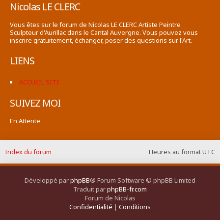
Nicolas LE CLERC
Vous êtes sur le forum de Nicolas LE CLERC Artiste Peintre
Sculpteur d'Aurillac dans le Cantal Auvergne. Vous pouvez vous
inscrire gratuitement, échanger, poser des questions sur l'Art.
LIENS
ACCUEIL SITE
SUIVEZ MOI
En Attente
Index du forum
Heures au format
UTC
Développé par
phpBB
® Forum Software © phpBB Limited
Traduit par
phpBB-fr.com
Forum de Nicolas
Confidentialité
|
Conditions