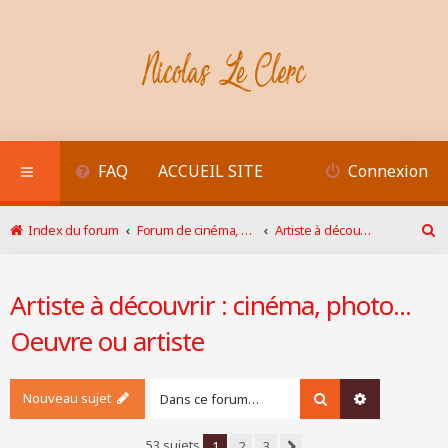
FAQ
ACCUEIL SITE
Connexion
Index du forum
Forum de cinéma, photo
Artiste à découvrir : cinéma, photo... Oeuvre ou artiste
R
e
c
Artiste à découvrir : cinéma, photo...
h
e
Oeuvre ou artiste
r
c
h
e
Nouveau sujet
Rechercher
Recherche a
r
53 sujets
1
2
3