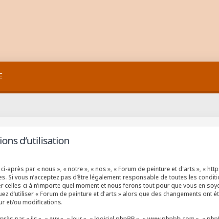
E
ons d’utilisation
ci-après par « nous », « notre », « nos », « Forum de peinture et d'arts », « ht
. Si vous n’acceptez pas d’être légalement responsable de toutes les conditio
 celles-ci à n’importe quel moment et nous ferons tout pour que vous en soyez 
ez d’utiliser « Forum de peinture et d'arts » alors que des changements ont ét
r et/ou modifications.
 par « ils », « eux », « leur », « logiciel phpBB », « www.phpbb.com », « phpBB