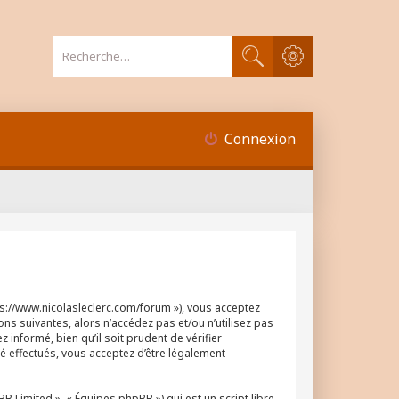
Recherche avancée
Rechercher
Connexion
tps://www.nicolasleclerc.com/forum »), vous acceptez
ns suivantes, alors n’accédez pas et/ou n’utilisez pas
informé, bien qu’il soit prudent de vérifier
é effectués, vous acceptez d’être légalement
 Limited », « Équipes phpBB ») qui est un script libre