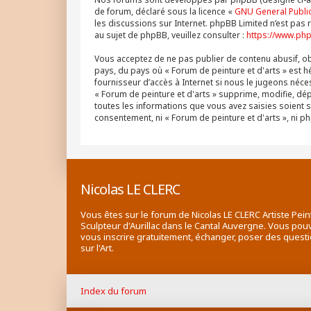
de forum, déclaré sous la licence «
GNU General Public
les discussions sur Internet. phpBB Limited n’est p
au sujet de phpBB, veuillez consulter :
https://www.ph
Vous acceptez de ne pas publier de contenu abusif, obs
pays, du pays où « Forum de peinture et d'arts » est h
fournisseur d’accès à Internet si nous le jugeons né
« Forum de peinture et d'arts » supprime, modifie, dé
toutes les informations que vous avez saisies soient 
consentement, ni « Forum de peinture et d'arts », ni
Nicolas LE CLERC
Vous êtes sur le forum de Nicolas LE CLERC Artiste Pein
Sculpteur d'Aurillac dans le Cantal Auvergne. Vous pou
vous inscrire gratuitement, échanger, poser des quest
sur l'Art.
Index du forum