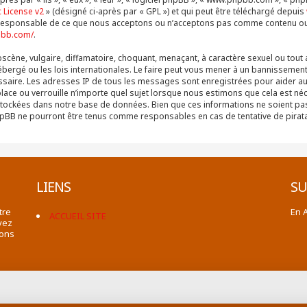
 License v2
» (désigné ci-après par « GPL ») et qui peut être téléchargé depuis
as responsable de ce que nous acceptons ou n’acceptons pas comme contenu o
pbb.com/
.
cène, vulgaire, diffamatoire, choquant, menaçant, à caractère sexuel ou tout 
ébergé ou les lois internationales. Le faire peut vous mener à un bannissement
cessaire. Les adresses IP de tous les messages sont enregistrées pour aider 
place ou verrouille n’importe quel sujet lorsque nous estimons que cela est n
stockées dans notre base de données. Bien que ces informations ne soient pas 
 phpBB ne pourront être tenus comme responsables en cas de tentative de pira
LIENS
SU
tre
En 
ACCUEIL SITE
vez
ions