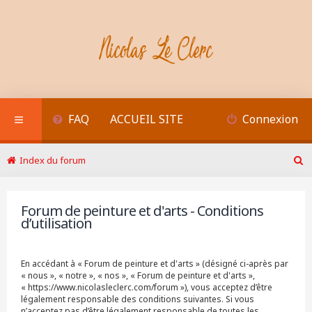
FAQ
ACCUEIL SITE
Connexion
Index du forum
R
e
c
Forum de peinture et d'arts - Conditions
h
d’utilisation
e
r
c
h
En accédant à « Forum de peinture et d'arts » (désigné ci-après par
e
« nous », « notre », « nos », « Forum de peinture et d'arts »,
r
« https://www.nicolasleclerc.com/forum »), vous acceptez d’être
légalement responsable des conditions suivantes. Si vous
n’acceptez pas d’être légalement responsable de toutes les