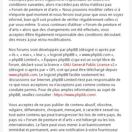
conditions suivantes, alors n’accédez pas et/ou n’utilisez pas
« Forum de peinture et d'arts ». Nous pouvons modifier celles-ci à
n’importe quel moment et nous ferons tout pour que vous en soyez
informé, bien qu’il soit prudent de vérifier régulièrement celles-ci
par vous-même. Si vous continuez d’utiliser « Forum de peinture et
d'arts » alors que des changements ont été effectués, vous
acceptez d’être légalement responsable des conditions découlant
des mises à jour et/ou modifications.
Nos forums sont développés par phpBB (désigné ci-après par
« ils », « eux », « leur », « logiciel phpBB », « www.phpbb.com »,
« phpBB Limited », « Équipes phpBB ») qui est un script libre de
forum, déclaré sous la licence «
GNU General Public License v2
»
(désigné ci-après par « GPL ») et qui peut être téléchargé depuis
www.phpbb.com
. Le logiciel phpBB facilite seulement les
discussions sur Internet. phpBB Limited n’est pas responsable de
ce que nous acceptons ou n’acceptons pas comme contenu ou
conduite permis. Pour de plus amples informations au sujet de
phpBB, veuillez consulter :
https://www.phpbb.com/
.
Vous acceptez de ne pas publier de contenu abusif, obscène,
vulgaire, diffamatoire, choquant, menaçant, à caractère sexuel ou
tout autre contenu qui peut transgresser les lois de votre pays, du
pays où « Forum de peinture et d'arts » est hébergé ou les lois
internationales. Le faire peut vous mener à un bannissement
immédiat et permanent, avec une notification à votre fournisseur