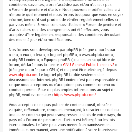
conditions suivantes, alors n’accédez pas et/ou n’utilisez pas
« Forum de peinture et d'arts ». Nous pouvons modifier celles-ci à
n’importe quel moment et nous ferons tout pour que vous en soyez
informé, bien qu’il soit prudent de vérifier régulièrement celles-ci
par vous-même. Si vous continuez d’utiliser « Forum de peinture et
d'arts » alors que des changements ont été effectués, vous
acceptez d’être légalement responsable des conditions découlant
des mises à jour et/ou modifications.
Nos forums sont développés par phpBB (désigné ci-après par
« ils », « eux », « leur », « logiciel phpBB », « www.phpbb.com »,
« phpBB Limited », « Équipes phpBB ») qui est un script libre de
forum, déclaré sous la licence «
GNU General Public License v2
»
(désigné ci-après par « GPL ») et qui peut être téléchargé depuis
www.phpbb.com
. Le logiciel phpBB facilite seulement les
discussions sur Internet. phpBB Limited n’est pas responsable de
ce que nous acceptons ou n’acceptons pas comme contenu ou
conduite permis. Pour de plus amples informations au sujet de
phpBB, veuillez consulter :
https://www.phpbb.com/
.
Vous acceptez de ne pas publier de contenu abusif, obscène,
vulgaire, diffamatoire, choquant, menaçant, à caractère sexuel ou
tout autre contenu qui peut transgresser les lois de votre pays, du
pays où « Forum de peinture et d'arts » est hébergé ou les lois
internationales. Le faire peut vous mener à un bannissement
immédiat et permanent, avec une notification à votre fournisseur