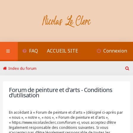
FAQ
ACCUEIL SITE
Connexion
Index du forum
R
e
c
Forum de peinture et d'arts - Conditions
h
d’utilisation
e
r
c
h
En accédant à « Forum de peinture et d'arts » (désigné ci-après par
e
« nous », « notre », « nos », « Forum de peinture et d'arts »,
r
« https://www.nicolasleclerc.com/forum »), vous acceptez d’être
légalement responsable des conditions suivantes. Si vous
n’acceptez pas d’être légalement responsable de toutes les