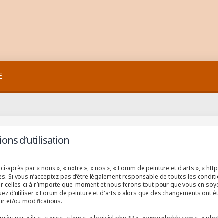
E
ons d’utilisation
ci-après par « nous », « notre », « nos », « Forum de peinture et d'arts », « ht
. Si vous n’acceptez pas d’être légalement responsable de toutes les conditio
 celles-ci à n’importe quel moment et nous ferons tout pour que vous en soyez 
ez d’utiliser « Forum de peinture et d'arts » alors que des changements ont ét
r et/ou modifications.
 par « ils », « eux », « leur », « logiciel phpBB », « www.phpbb.com », « phpBB