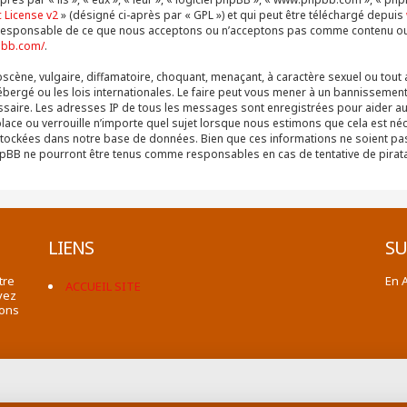
 License v2
» (désigné ci-après par « GPL ») et qui peut être téléchargé depuis
as responsable de ce que nous acceptons ou n’acceptons pas comme contenu o
pbb.com/
.
cène, vulgaire, diffamatoire, choquant, menaçant, à caractère sexuel ou tout 
ébergé ou les lois internationales. Le faire peut vous mener à un bannissement
cessaire. Les adresses IP de tous les messages sont enregistrées pour aider 
place ou verrouille n’importe quel sujet lorsque nous estimons que cela est n
stockées dans notre base de données. Bien que ces informations ne soient pas 
 phpBB ne pourront être tenus comme responsables en cas de tentative de pira
LIENS
SU
tre
En 
ACCUEIL SITE
vez
ions