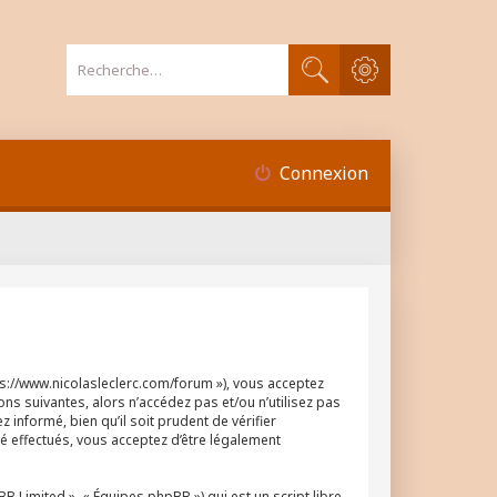
Recherche avancée
Rechercher
Connexion
tps://www.nicolasleclerc.com/forum »), vous acceptez
ns suivantes, alors n’accédez pas et/ou n’utilisez pas
informé, bien qu’il soit prudent de vérifier
é effectués, vous acceptez d’être légalement
 Limited », « Équipes phpBB ») qui est un script libre