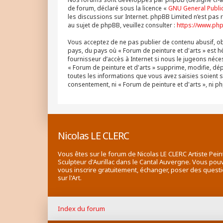
de forum, déclaré sous la licence «
GNU General Public
les discussions sur Internet. phpBB Limited n’est p
au sujet de phpBB, veuillez consulter :
https://www.ph
Vous acceptez de ne pas publier de contenu abusif, obs
pays, du pays où « Forum de peinture et d'arts » est h
fournisseur d’accès à Internet si nous le jugeons né
« Forum de peinture et d'arts » supprime, modifie, dé
toutes les informations que vous avez saisies soient 
consentement, ni « Forum de peinture et d'arts », ni
Nicolas LE CLERC
Vous êtes sur le forum de Nicolas LE CLERC Artiste Pein
Sculpteur d'Aurillac dans le Cantal Auvergne. Vous pou
vous inscrire gratuitement, échanger, poser des quest
sur l'Art.
Index du forum