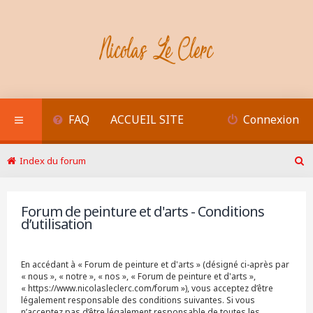
FAQ
ACCUEIL SITE
Connexion
Index du forum
R
e
c
Forum de peinture et d'arts - Conditions
h
d’utilisation
e
r
c
h
En accédant à « Forum de peinture et d'arts » (désigné ci-après par
e
« nous », « notre », « nos », « Forum de peinture et d'arts »,
r
« https://www.nicolasleclerc.com/forum »), vous acceptez d’être
légalement responsable des conditions suivantes. Si vous
n’acceptez pas d’être légalement responsable de toutes les