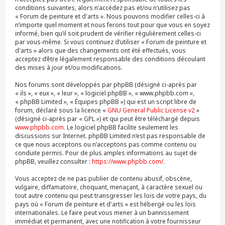
conditions suivantes, alors n’accédez pas et/ou n’utilisez pas
« Forum de peinture et d'arts ». Nous pouvons modifier celles-ci à
n’importe quel moment et nous ferons tout pour que vous en soyez
informé, bien qu’il soit prudent de vérifier régulièrement celles-ci
par vous-même. Si vous continuez d’utiliser « Forum de peinture et
d'arts » alors que des changements ont été effectués, vous
acceptez d’être légalement responsable des conditions découlant
des mises à jour et/ou modifications.
Nos forums sont développés par phpBB (désigné ci-après par
« ils », « eux », « leur », « logiciel phpBB », « www.phpbb.com »,
« phpBB Limited », « Équipes phpBB ») qui est un script libre de
forum, déclaré sous la licence «
GNU General Public License v2
»
(désigné ci-après par « GPL ») et qui peut être téléchargé depuis
www.phpbb.com
. Le logiciel phpBB facilite seulement les
discussions sur Internet. phpBB Limited n’est pas responsable de
ce que nous acceptons ou n’acceptons pas comme contenu ou
conduite permis. Pour de plus amples informations au sujet de
phpBB, veuillez consulter :
https://www.phpbb.com/
.
Vous acceptez de ne pas publier de contenu abusif, obscène,
vulgaire, diffamatoire, choquant, menaçant, à caractère sexuel ou
tout autre contenu qui peut transgresser les lois de votre pays, du
pays où « Forum de peinture et d'arts » est hébergé ou les lois
internationales. Le faire peut vous mener à un bannissement
immédiat et permanent, avec une notification à votre fournisseur