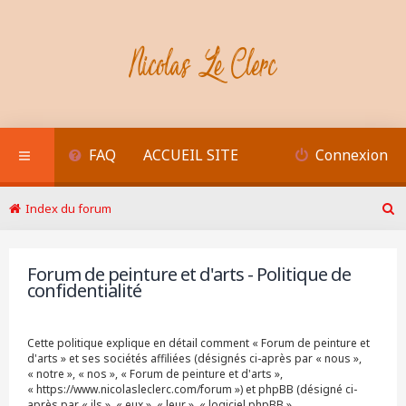
FAQ
ACCUEIL SITE
Connexion
Index du forum
R
e
c
Forum de peinture et d'arts - Politique de
h
confidentialité
e
r
c
h
Cette politique explique en détail comment « Forum de peinture et
e
d'arts » et ses sociétés affiliées (désignés ci-après par « nous »,
r
« notre », « nos », « Forum de peinture et d'arts »,
« https://www.nicolasleclerc.com/forum ») et phpBB (désigné ci-
après par « ils », « eux », « leur », « logiciel phpBB »,