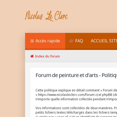
Accès rapide
FAQ
ACCUEIL SIT
Index du forum
Forum de peinture et d'arts - Politiq
Cette politique explique en détail comment « Forum de pe
« https://www.nicolasleclerc.com/forum ») et phpBB (dés
n’importe quelle information collectée pendant n’import
Vos informations sont collectées de deux manières. Pr
petits fichiers textes téléchargés dans les fichiers te
ci-après par « user-id ») et un identifiant de session 