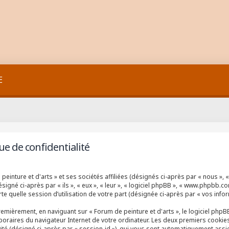
E
ue de confidentialité
inture et d'arts » et ses sociétés affiliées (désignés ci-après par « nous », « 
igné ci-après par « ils », « eux », « leur », « logiciel phpBB », « www.phpbb.co
e quelle session d’utilisation de votre part (désignée ci-après par « vos infor
emièrement, en naviguant sur « Forum de peinture et d'arts », le logiciel php
mporaires du navigateur Internet de votre ordinateur. Les deux premiers cookies 
invité (désigné ci-après par « session-id »), qui vous sont automatiquement ass