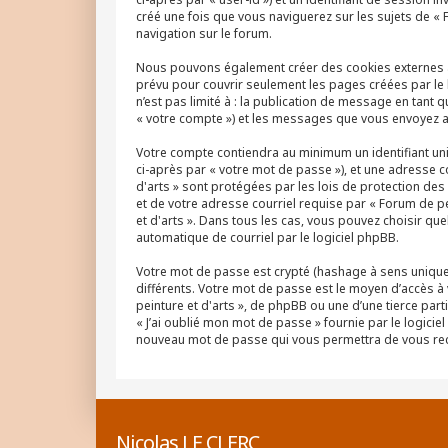
créé une fois que vous naviguerez sur les sujets de « F
navigation sur le forum.
Nous pouvons également créer des cookies externes au 
prévu pour couvrir seulement les pages créées par le 
n’est pas limité à : la publication de message en tant q
« votre compte ») et les messages que vous envoyez ap
Votre compte contiendra au minimum un identifiant uni
ci-après par « votre mot de passe »), et une adresse c
d'arts » sont protégées par les lois de protection de
et de votre adresse courriel requise par « Forum de pei
et d'arts ». Dans tous les cas, vous pouvez choisir qu
automatique de courriel par le logiciel phpBB.
Votre mot de passe est crypté (hashage à sens unique) 
différents. Votre mot de passe est le moyen d’accès à
peinture et d'arts », de phpBB ou une d’une tierce par
« J’ai oublié mon mot de passe » fournie par le logici
nouveau mot de passe qui vous permettra de vous rec
Nicolas LE CLERC