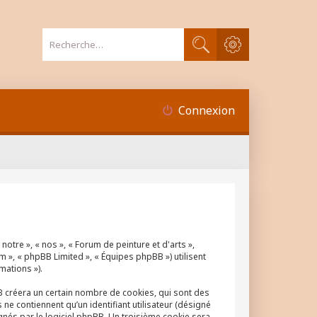
Recherche avancée
Rechercher
Connexion
notre », « nos », « Forum de peinture et d'arts »,
m », « phpBB Limited », « Équipes phpBB ») utilisent
mations »).
BB créera un certain nombre de cookies, qui sont des
ne contiennent qu’un identifiant utilisateur (désigné
ignés par le logiciel phpBB. Un troisième cookie sera