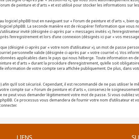
orum de peinture et d'arts » et est utilisé pour stocker les informations sur le
logiciel phpBB tout en naviguant sur « Forum de peinture et d'arts », bien q
logiciel phpBB. La seconde manière est de récupérer l’information que vous no
u’utilisateur invité (désignée ci-après par « messages invités »), l’enregistreme
rès l’enregistrement et lors d’une connexion (désignés ici par « vos message
que (désigné ci-après par « votre nom d’utilisateur »), un mot de passe perso
ourriel personnelle valide (désignée ci-après par « votre courriel »). Vos inf
s données applicables dans le pays qui nous héberge. Toute information en-de
nture et d'arts » durant la procédure d’enregistrement, qu’elle soit obligatoir
elle information de votre compte sera affichée publiquement. De plus, dans votr
afin qu’il soit sécurisé. Cependant, il est recommandé de ne pas utiliser le 
 votre compte sur « Forum de peinture et d'arts », conservez-le soigneusement
tie ne peut vous demander légitimement votre mot de passe. Si vous oubliez vo
el phpBB. Ce processus vous demandera de fournir votre nom d’utilisateur et vot
onnecter.
LIENS
SU