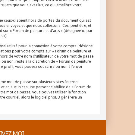
s sujets que vous avez lus, ce qui améliore votre
ue ceux-ci soient hors de portée du document qui est
us envoyez et que nous collectons. Ceci peut être, et
nt sur « Forum de peinture et d'arts » (désignée ici par
s »).
nnel utilisé pour la connexion à votre compte (désigné
ormations pour votre compte sur « Forum de peinture et
hors de votre nom d’utilisateur, de votre mot de passe
e ou non, reste à la discrétion de « Forum de peinture
e profil, vous pouvez souscrire ou non à l’envoi
même mot de passe sur plusieurs sites Internet
 et en aucun cas une personne affiliée de « Forum de
tre mot de passe, vous pouvez utiliser la fonction
re courriel, alors le logiciel phpBB générera un
IVEZ MOI