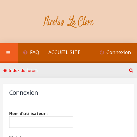
FAQ
ACCUEIL SITE
Connexion
Index du forum
R
e
c
Connexion
h
e
r
c
Nom d’utilisateur :
h
e
r