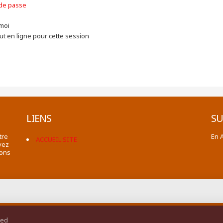
 de passe
moi
t en ligne pour cette session
LIENS
SU
tre
En 
ACCUEIL SITE
vez
ions
ted