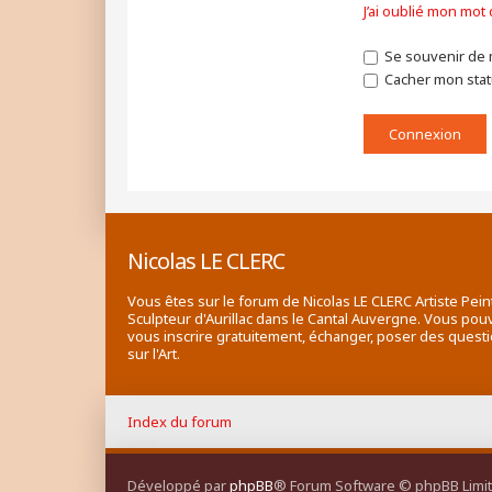
J’ai oublié mon mot
Se souvenir de 
Cacher mon statu
Nicolas LE CLERC
Vous êtes sur le forum de Nicolas LE CLERC Artiste Pein
Sculpteur d'Aurillac dans le Cantal Auvergne. Vous pou
vous inscrire gratuitement, échanger, poser des quest
sur l'Art.
Index du forum
Développé par
phpBB
® Forum Software © phpBB Limi