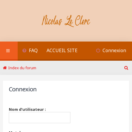
FAQ
ACCUEIL SITE
Connexion
Index du forum
R
e
c
Connexion
h
e
r
c
Nom d’utilisateur :
h
e
r