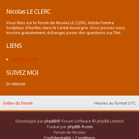
Nicolas LE CLERC
Vous êtes sur le forum de Nicolas LE CLERC Artiste Peintre
Sculpteur d'Aurillac dans le Cantal Auvergne. Vous pouvez vous
inscrire gratuitement, échanger, poser des questions sur l'Art.
LIENS
ACCUEIL SITE
SUIVEZ MOI
En Attente
Index du forum
Heures au format
UTC
Développé par
phpBB
® Forum Software © phpBB Limited
Traduit par
phpBB-fr.com
Forum de Nicolas
Confidentialité
|
Conditions