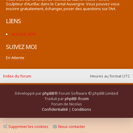
Sculpteur d'Aurillac dans le Cantal Auvergne. Vous pouvez vous
inscrire gratuitement, échanger, poser des questions sur l'Art.
LIENS
ACCUEIL SITE
SUIVEZ MOI
En Attente
Index du forum
Heures au format
UTC
Développé par
phpBB
® Forum Software © phpBB Limited
Traduit par
phpBB-fr.com
Forum de Nicolas
Confidentialité
|
Conditions
Supprimer les cookies
Nous contacter