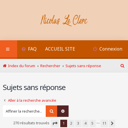
FAQ
ACCUEIL SITE
Connexion
Index du forum
Rechercher
Sujets sans réponse
R
e
c
Sujets sans réponse
h
e
r
Aller à la recherche avancée
c
h
Rechercher
Recherche avancée
e
r
…
270 résultats trouvés
1
2
3
4
5
11