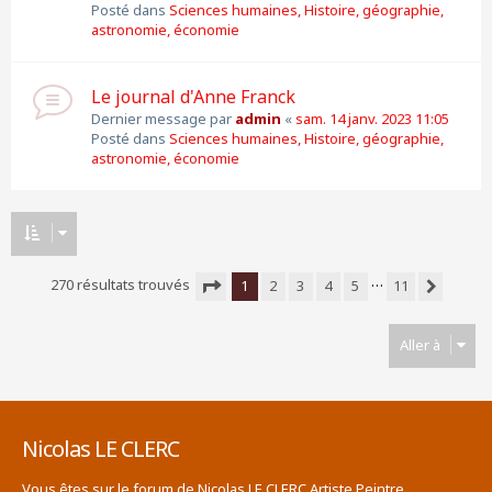
Posté dans
Sciences humaines, Histoire, géographie,
astronomie, économie
Le journal d'Anne Franck
Dernier message par
admin
«
sam. 14 janv. 2023 11:05
Posté dans
Sciences humaines, Histoire, géographie,
astronomie, économie
…
270 résultats trouvés
1
2
3
4
5
11
Suivante
Page
1
sur
11
Aller à
Nicolas LE CLERC
Vous êtes sur le forum de Nicolas LE CLERC Artiste Peintre