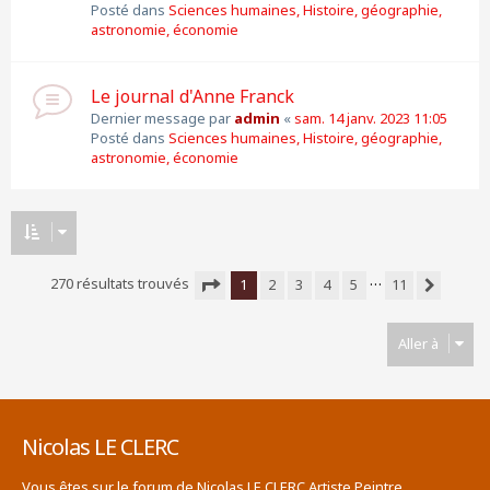
Posté dans
Sciences humaines, Histoire, géographie,
astronomie, économie
Le journal d'Anne Franck
Dernier message par
admin
«
sam. 14 janv. 2023 11:05
Posté dans
Sciences humaines, Histoire, géographie,
astronomie, économie
…
270 résultats trouvés
1
2
3
4
5
11
Suivante
Page
1
sur
11
Aller à
Nicolas LE CLERC
Vous êtes sur le forum de Nicolas LE CLERC Artiste Peintre