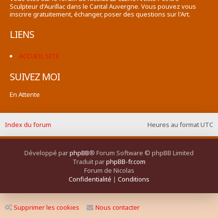
Sculpteur d'Aurillac dans le Cantal Auvergne. Vous pouvez vous
inscrire gratuitement, échanger, poser des questions sur l'Art.
LIENS
ACCUEIL SITE
SUIVEZ MOI
En Attente
Index du forum
Heures au format
UTC
Développé par
phpBB
® Forum Software © phpBB Limited
Traduit par
phpBB-fr.com
Forum de Nicolas
Confidentialité
|
Conditions
Supprimer les cookies
Nous contacter