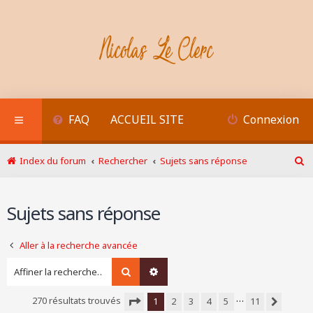
FAQ
ACCUEIL SITE
Connexion
Index du forum
Rechercher
Sujets sans réponse
R
e
c
Sujets sans réponse
h
e
r
Aller à la recherche avancée
c
h
Rechercher
Recherche avancée
e
r
…
270 résultats trouvés
1
2
3
4
5
11