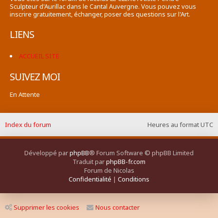
Sculpteur d'Aurillac dans le Cantal Auvergne. Vous pouvez vous
inscrire gratuitement, échanger, poser des questions sur l'Art.
LIENS
ACCUEIL SITE
SUIVEZ MOI
En Attente
Index du forum
Heures au format
UTC
Développé par
phpBB
® Forum Software © phpBB Limited
Traduit par
phpBB-fr.com
Forum de Nicolas
Confidentialité
|
Conditions
Supprimer les cookies
Nous contacter