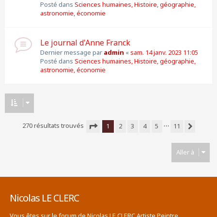
Posté dans
Sciences humaines, Histoire, géographie,
astronomie, économie
Le journal d'Anne Franck
Dernier message par
admin
«
sam. 14 janv. 2023 11:05
Posté dans
Sciences humaines, Histoire, géographie,
astronomie, économie
…
270 résultats trouvés
1
2
3
4
5
11
Suivante
Page
1
sur
11
Aller à
Nicolas LE CLERC
Vous êtes sur le forum de Nicolas LE CLERC Artiste Peintre