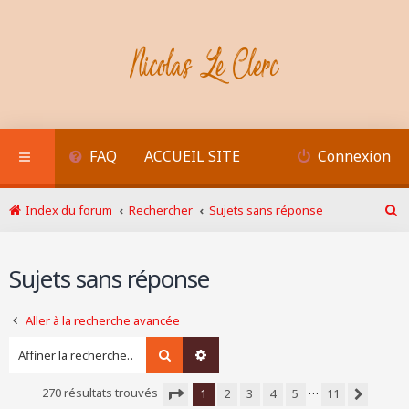
FAQ
ACCUEIL SITE
Connexion
Index du forum
Rechercher
Sujets sans réponse
R
e
c
Sujets sans réponse
h
e
r
Aller à la recherche avancée
c
h
Rechercher
Recherche avancée
e
r
…
270 résultats trouvés
1
2
3
4
5
11