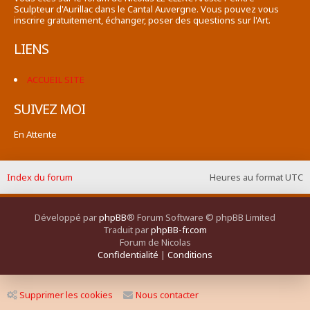
Sculpteur d'Aurillac dans le Cantal Auvergne. Vous pouvez vous
inscrire gratuitement, échanger, poser des questions sur l'Art.
LIENS
ACCUEIL SITE
SUIVEZ MOI
En Attente
Index du forum
Heures au format
UTC
Développé par
phpBB
® Forum Software © phpBB Limited
Traduit par
phpBB-fr.com
Forum de Nicolas
Confidentialité
|
Conditions
Supprimer les cookies
Nous contacter