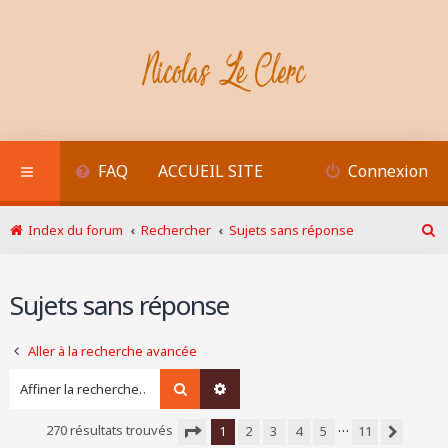
FAQ
ACCUEIL SITE
Connexion
Index du forum
Rechercher
Sujets sans réponse
R
e
c
Sujets sans réponse
h
e
r
Aller à la recherche avancée
c
h
Rechercher
Recherche avancée
e
r
…
270 résultats trouvés
1
2
3
4
5
11