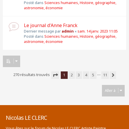
Posté dans
Sciences humaines, Histoire, géographie,
astronomie, économie
Le journal d'Anne Franck
Dernier message par
admin
«
sam. 14 janv. 2023 11:05
Posté dans
Sciences humaines, Histoire, géographie,
astronomie, économie
…
270 résultats trouvés
1
2
3
4
5
11
Suivante
Page
1
sur
11
Aller à
Nicolas LE CLERC
Vous êtes sur le forum de Nicolas LE CLERC Artiste Peintre