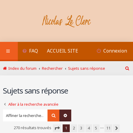
FAQ
ACCUEIL SITE
Connexion
Index du forum
Rechercher
Sujets sans réponse
R
e
c
Sujets sans réponse
h
e
r
Aller à la recherche avancée
c
h
Rechercher
Recherche avancée
e
r
…
270 résultats trouvés
1
2
3
4
5
11