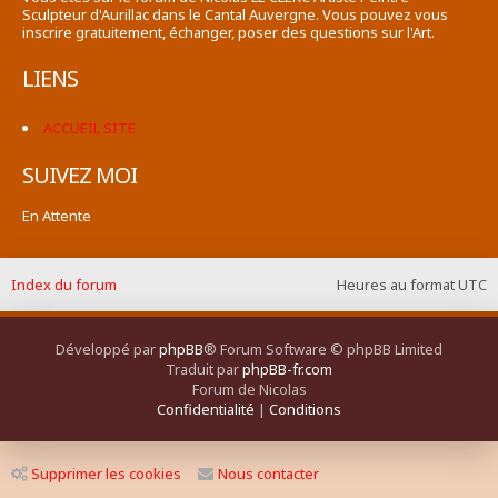
Sculpteur d'Aurillac dans le Cantal Auvergne. Vous pouvez vous
inscrire gratuitement, échanger, poser des questions sur l'Art.
LIENS
ACCUEIL SITE
SUIVEZ MOI
En Attente
Index du forum
Heures au format
UTC
Développé par
phpBB
® Forum Software © phpBB Limited
Traduit par
phpBB-fr.com
Forum de Nicolas
Confidentialité
|
Conditions
Supprimer les cookies
Nous contacter