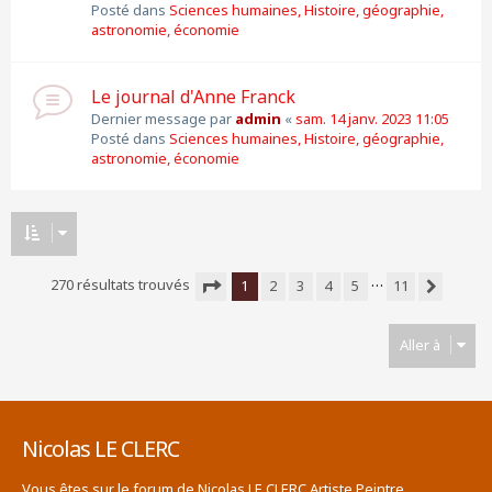
Posté dans
Sciences humaines, Histoire, géographie,
astronomie, économie
Le journal d'Anne Franck
Dernier message par
admin
«
sam. 14 janv. 2023 11:05
Posté dans
Sciences humaines, Histoire, géographie,
astronomie, économie
…
270 résultats trouvés
1
2
3
4
5
11
Suivante
Page
1
sur
11
Aller à
Nicolas LE CLERC
Vous êtes sur le forum de Nicolas LE CLERC Artiste Peintre