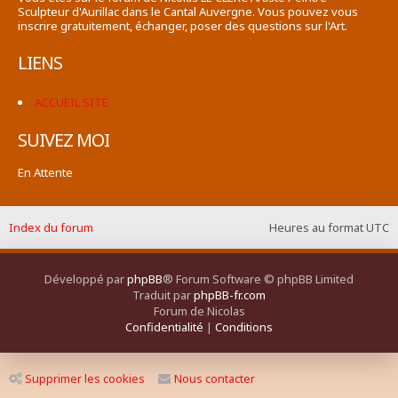
Sculpteur d'Aurillac dans le Cantal Auvergne. Vous pouvez vous
inscrire gratuitement, échanger, poser des questions sur l'Art.
LIENS
ACCUEIL SITE
SUIVEZ MOI
En Attente
Index du forum
Heures au format
UTC
Développé par
phpBB
® Forum Software © phpBB Limited
Traduit par
phpBB-fr.com
Forum de Nicolas
Confidentialité
|
Conditions
Supprimer les cookies
Nous contacter