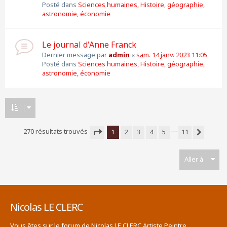
Posté dans
Sciences humaines, Histoire, géographie,
astronomie, économie
Le journal d'Anne Franck
Dernier message par
admin
«
sam. 14 janv. 2023 11:05
Posté dans
Sciences humaines, Histoire, géographie,
astronomie, économie
…
270 résultats trouvés
1
2
3
4
5
11
Suivante
Page
1
sur
11
Aller à
Nicolas LE CLERC
Vous êtes sur le forum de Nicolas LE CLERC Artiste Peintre