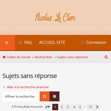
FAQ
ACCUEIL SITE
Connexion
Index du forum
Rechercher
Sujets sans réponse
R
e
c
Sujets sans réponse
h
e
r
Aller à la recherche avancée
c
h
Rechercher
Recherche avancée
e
r
…
270 résultats trouvés
1
2
3
4
5
11