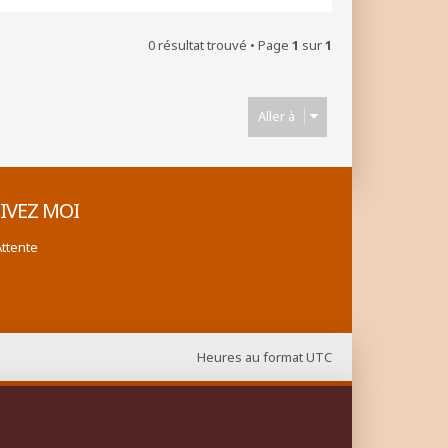
0 résultat trouvé • Page
1
sur
1
Aller à
IVEZ MOI
Attente
Heures au format
UTC