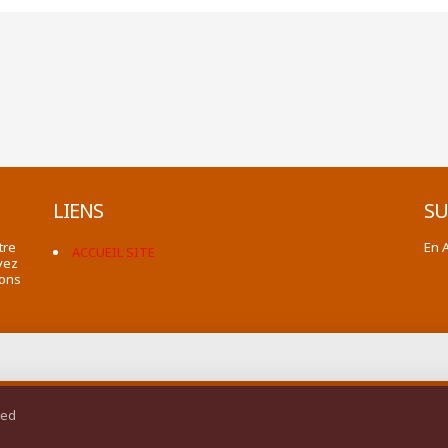
LIENS
SU
tre
En 
ACCUEIL SITE
vez
ions
ted