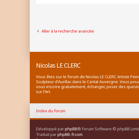
Aller à la recherche avancée
Nicolas LE CLERC
Vous êtes sur le forum de Nicolas LE CLERC Artiste Pein
Sculpteur d'Aurillac dans le Cantal Auvergne. Vous pou
vous inscrire gratuitement, échanger, poser des quest
sur l'Art.
Index du forum
Développé par
phpBB
® Forum Software © phpBB Limi
Traduit par
phpBB-fr.com