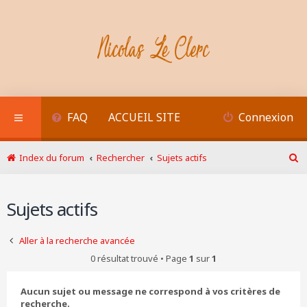
FAQ
ACCUEIL SITE
Connexion
Index du forum
Rechercher
Sujets actifs
R
e
c
Sujets actifs
h
e
r
Aller à la recherche avancée
c
h
0 résultat trouvé • Page
1
sur
1
e
r
Aucun sujet ou message ne correspond à vos critères de
recherche.