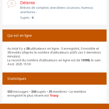
Détente
Brèves de comptoir, anecdotes cocasses, humour,
aventures...
Sujets :
6
Qui est en ligne
Au total il y a
38
utilisateurs en ligne : 0 enregistré, 0 invisible et
38 invités (d’après le nombre d’utilisateurs actifs ces 5 dernières
minutes)
Le record du nombre d’utilisateurs en ligne est de
10998
, le sam.
4 oct. 2025 15:59
Statistiques
553
messages •
336
sujets •
35
membres • Le membre
enregistré le plus récent est
Tracy
.