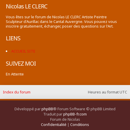
Nicolas LE CLERC
Vous êtes sur le forum de Nicolas LE CLERC Artiste Peintre
Sculpteur d'Aurillac dans le Cantal Auvergne. Vous pouvez vous
inscrire gratuitement, échanger, poser des questions sur l'Art.
LIENS
ACCUEIL SITE
SUIVEZ MOI
En Attente
Index du forum
Heures au format
UTC
Développé par
phpBB
® Forum Software © phpBB Limited
Traduit par
phpBB-fr.com
Forum de Nicolas
Confidentialité
|
Conditions