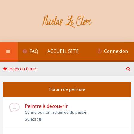
FAQ
ACCUEIL SITE
Connexion
Index du forum
R
e
c
Forum de peinture
h
e
r
Peintre à découvrir
c
h
Connu ou non, actuel ou du passé.
e
Sujets :
8
r