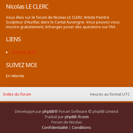
Nicolas LE CLERC
Vous êtes sur le forum de Nicolas LE CLERC Artiste Peintre
Sculpteur d'Aurillac dans le Cantal Auvergne. Vous pouvez vous
inscrire gratuitement, échanger, poser des questions sur l'Art.
LIENS
ACCUEIL SITE
SUIVEZ MOI
En Attente
Index du forum
Heures au format
UTC
Développé par
phpBB
® Forum Software © phpBB Limited
Traduit par
phpBB-fr.com
Forum de Nicolas
Confidentialité
|
Conditions