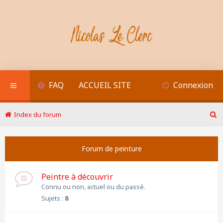
FAQ
ACCUEIL SITE
Connexion
Index du forum
R
e
c
Forum de peinture
h
e
r
Peintre à découvrir
c
h
Connu ou non, actuel ou du passé.
e
Sujets :
8
r