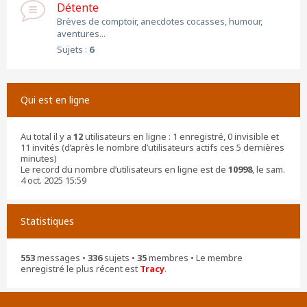
Détente
Brèves de comptoir, anecdotes cocasses, humour,
aventures...
Sujets :
6
Qui est en ligne
Au total il y a
12
utilisateurs en ligne : 1 enregistré, 0 invisible et
11 invités (d’après le nombre d’utilisateurs actifs ces 5 dernières
minutes)
Le record du nombre d’utilisateurs en ligne est de
10998
, le sam.
4 oct. 2025 15:59
Statistiques
553
messages •
336
sujets •
35
membres • Le membre
enregistré le plus récent est
Tracy
.