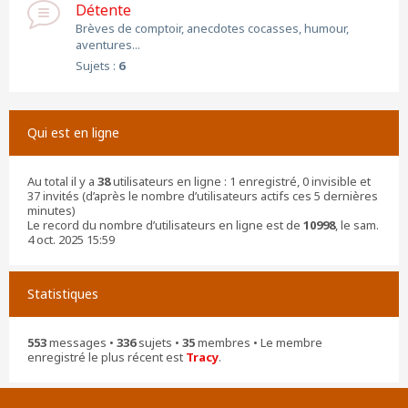
Détente
Brèves de comptoir, anecdotes cocasses, humour,
aventures...
Sujets :
6
Qui est en ligne
Au total il y a
38
utilisateurs en ligne : 1 enregistré, 0 invisible et
37 invités (d’après le nombre d’utilisateurs actifs ces 5 dernières
minutes)
Le record du nombre d’utilisateurs en ligne est de
10998
, le sam.
4 oct. 2025 15:59
Statistiques
553
messages •
336
sujets •
35
membres • Le membre
enregistré le plus récent est
Tracy
.