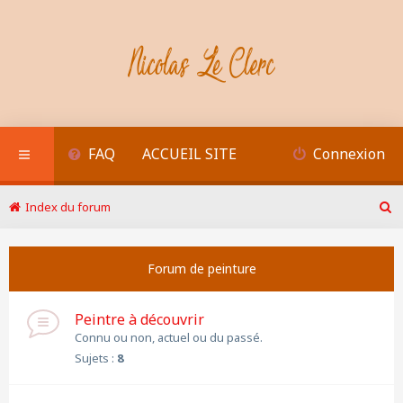
FAQ
ACCUEIL SITE
Connexion
Index du forum
R
e
c
Forum de peinture
h
e
r
Peintre à découvrir
c
h
Connu ou non, actuel ou du passé.
e
Sujets :
8
r