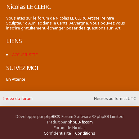
Nicolas LE CLERC
Vous êtes sur le forum de Nicolas LE CLERC Artiste Peintre
Sculpteur d'Aurillac dans le Cantal Auvergne. Vous pouvez vous
inscrire gratuitement, échanger, poser des questions sur l'Art.
LIENS
ACCUEIL SITE
SUIVEZ MOI
En Attente
Index du forum
Heures au format
UTC
Développé par
phpBB
® Forum Software © phpBB Limited
Traduit par
phpBB-fr.com
Forum de Nicolas
Confidentialité
|
Conditions