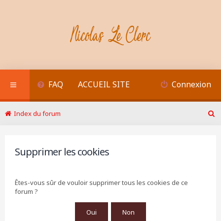
FAQ
ACCUEIL SITE
Connexion
Index du forum
R
e
c
h
Supprimer les cookies
e
r
c
Êtes-vous sûr de vouloir supprimer tous les cookies de ce
h
forum ?
e
r