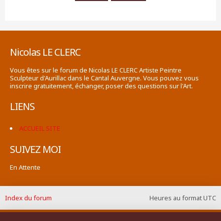
Nicolas LE CLERC
Vous êtes sur le forum de Nicolas LE CLERC Artiste Peintre
Sculpteur d'Aurillac dans le Cantal Auvergne. Vous pouvez vous
inscrire gratuitement, échanger, poser des questions sur l'Art.
LIENS
ACCUEIL SITE
SUIVEZ MOI
En Attente
Index du forum
Heures au format
UTC