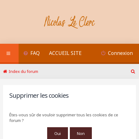
FAQ
ACCUEIL SITE
Connexion
Index du forum
R
e
c
h
Supprimer les cookies
e
r
c
Êtes-vous sûr de vouloir supprimer tous les cookies de ce
h
forum ?
e
r