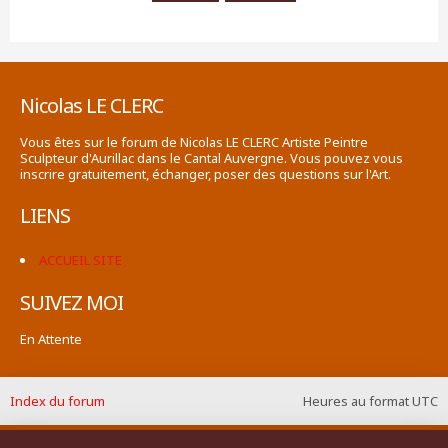
Nicolas LE CLERC
Vous êtes sur le forum de Nicolas LE CLERC Artiste Peintre
Sculpteur d'Aurillac dans le Cantal Auvergne. Vous pouvez vous
inscrire gratuitement, échanger, poser des questions sur l'Art.
LIENS
ACCUEIL SITE
SUIVEZ MOI
En Attente
Index du forum
Heures au format
UTC