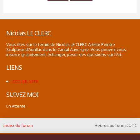
Nicolas LE CLERC
Vous êtes sur le forum de Nicolas LE CLERC Artiste Peintre
Sculpteur d'Aurillac dans le Cantal Auvergne. Vous pouvez vous
inscrire gratuitement, échanger, poser des questions sur l'Art.
LIENS
ACCUEIL SITE
SUIVEZ MOI
En Attente
Index du forum
Heures au format
UTC