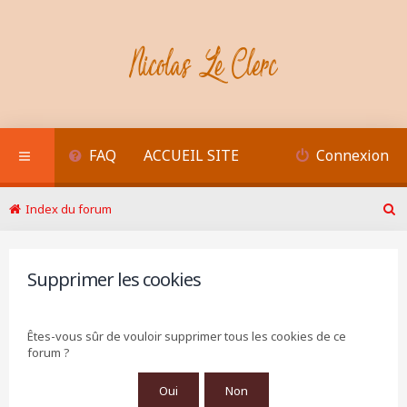
FAQ
ACCUEIL SITE
Connexion
Index du forum
R
e
c
h
Supprimer les cookies
e
r
c
Êtes-vous sûr de vouloir supprimer tous les cookies de ce
h
forum ?
e
r