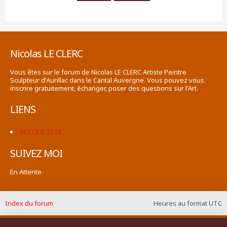
Nicolas LE CLERC
Vous êtes sur le forum de Nicolas LE CLERC Artiste Peintre
Sculpteur d'Aurillac dans le Cantal Auvergne. Vous pouvez vous
inscrire gratuitement, échanger, poser des questions sur l'Art.
LIENS
ACCUEIL SITE
SUIVEZ MOI
En Attente
Index du forum
Heures au format
UTC