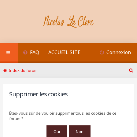
FAQ
ACCUEIL SITE
Connexion
Index du forum
R
e
c
h
Supprimer les cookies
e
r
c
Êtes-vous sûr de vouloir supprimer tous les cookies de ce
h
forum ?
e
r