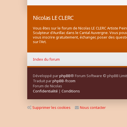
Nicolas LE CLERC
Vous êtes sur le forum de Nicolas LE CLERC Artiste Pein
Sculpteur d'Aurillac dans le Cantal Auvergne. Vous pou
vous inscrire gratuitement, échanger, poser des quest
sur l'Art.
Index du forum
Développé par
phpBB
® Forum Software © phpBB Limi
Traduit par
phpBB-fr.com
Forum de Nicolas
Confidentialité
|
Conditions
Supprimer les cookies
Nous contacter