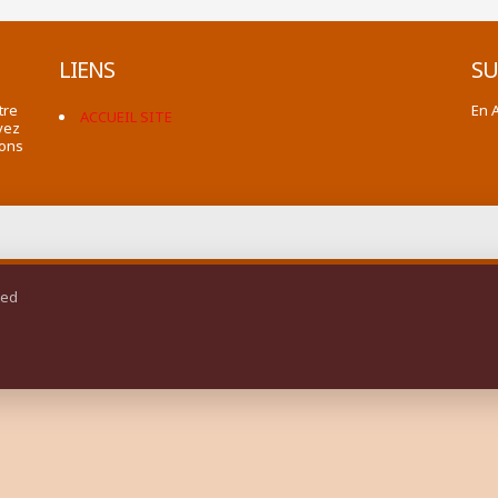
LIENS
SU
tre
En 
ACCUEIL SITE
vez
ions
ted