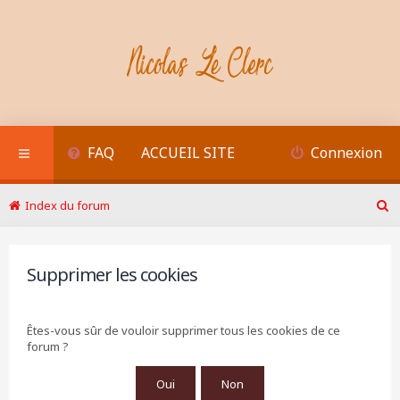
FAQ
ACCUEIL SITE
Connexion
Index du forum
R
e
c
h
Supprimer les cookies
e
r
c
Êtes-vous sûr de vouloir supprimer tous les cookies de ce
h
forum ?
e
r