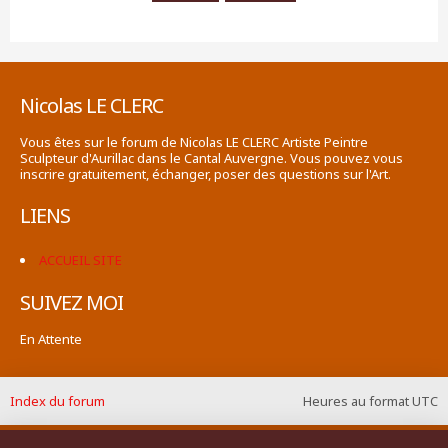
Nicolas LE CLERC
Vous êtes sur le forum de Nicolas LE CLERC Artiste Peintre
Sculpteur d'Aurillac dans le Cantal Auvergne. Vous pouvez vous
inscrire gratuitement, échanger, poser des questions sur l'Art.
LIENS
ACCUEIL SITE
SUIVEZ MOI
En Attente
Index du forum
Heures au format
UTC