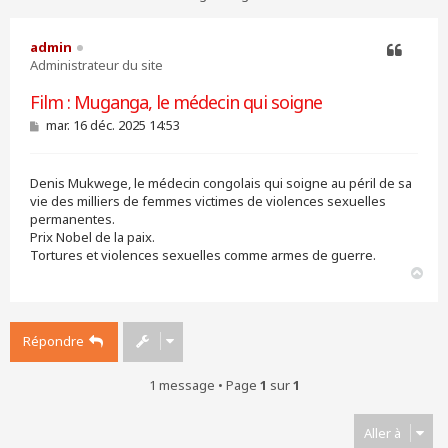
admin
Administrateur du site
Citer
Film : Muganga, le médecin qui soigne
M
mar. 16 déc. 2025 14:53
e
s
s
Denis Mukwege, le médecin congolais qui soigne au péril de sa
a
g
vie des milliers de femmes victimes de violences sexuelles
e
permanentes.
Prix Nobel de la paix.
Tortures et violences sexuelles comme armes de guerre.
H
a
u
t
Répondre
1 message • Page
1
sur
1
Aller à