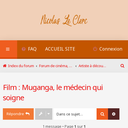
FAQ
ACCUEIL SITE
Connexion
Index du forum
Forum de cinéma, photo
Artiste à découvrir : cinéma, photo... Oeuvre ou artiste
R
e
c
Film : Muganga, le médecin qui
h
e
soigne
r
c
h
e
Répondre
Rechercher
Recher
r
1 message • Page
1
sur
1