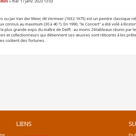
dmin
»
mar. 17 janv. 2023 13:03
s ou Jan Van der Meer, dit Vermeer (1632-1675) est un peintre classique né
ux connus au maximum (30 à 40 ?). En 1990, "le Concert" a été volé à Boston 
 la plus grande expo du maître de Delft : au moins 24 tableaux réunis par l
s et collectionneurs qui détiennent ses œuvres sont réticents à les prêter. 
es coûtent des fortunes.
LIENS
SU
tre
En 