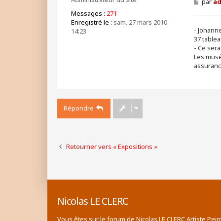
M
par
a
e
Messages :
271
s
Enregistré le :
sam. 27 mars 2010
s
- Johanne
a
14:23
g
37 tablea
e
- Ce sera
Les musée
assuranc
Répondre
Retourner vers « Expositions »
Nicolas LE CLERC
Vous êtes sur le forum de Nicolas LE CLERC Artiste Pein