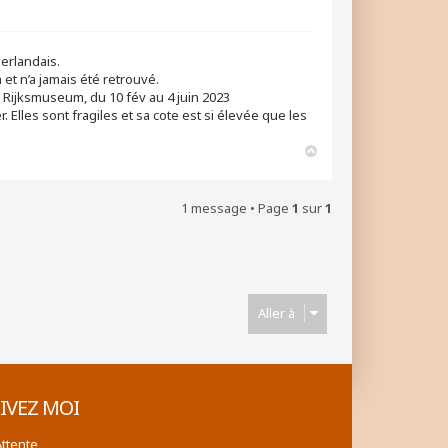
Citer
erlandais.
et n’a jamais été retrouvé.
e Rijksmuseum, du 10 fév au 4 juin 2023
Elles sont fragiles et sa cote est si élevée que les
H
a
u
t
1 message • Page
1
sur
1
Aller à
IVEZ MOI
Attente