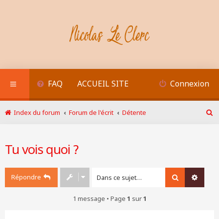
FAQ
ACCUEIL SITE
Connexion
Index du forum
Forum de l'écrit
Détente
R
e
c
Tu vois quoi ?
h
e
r
c
Répondre
Rechercher
Recher
h
e
1 message • Page
1
sur
1
r