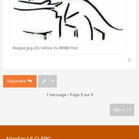
blague.jpg (36.14 Kio) Vu 80983 fois
H
a
u
t
Répondre
1 message • Page
1
sur
1
Aller à
Nicolas LE CLERC