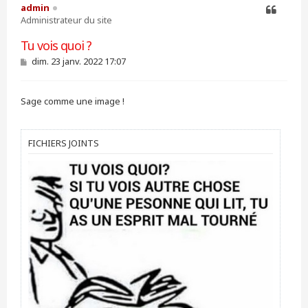
admin
Administrateur du site
Citer
Tu vois quoi ?
M
dim. 23 janv. 2022 17:07
e
s
s
Sage comme une image !
a
g
e
FICHIERS JOINTS