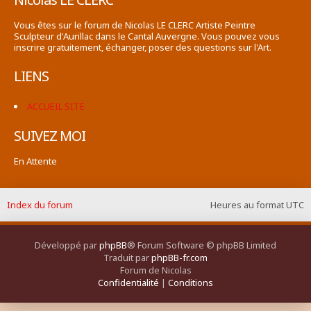
Vous êtes sur le forum de Nicolas LE CLERC Artiste Peintre
Sculpteur d'Aurillac dans le Cantal Auvergne. Vous pouvez vous
inscrire gratuitement, échanger, poser des questions sur l'Art.
LIENS
ACCUEIL SITE
SUIVEZ MOI
En Attente
Index du forum
Heures au format
UTC
Développé par
phpBB
® Forum Software © phpBB Limited
Traduit par
phpBB-fr.com
Forum de Nicolas
Confidentialité
|
Conditions