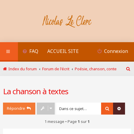
FAQ
ACCUEIL SITE
Connexion
Index du forum
Forum de l'écrit
Poésie, chanson, conte
R
e
c
La chanson à textes
h
e
r
c
Répondre
Rechercher
Recher
h
e
1 message • Page
1
sur
1
r