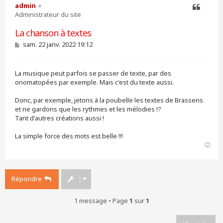
admin
Administrateur du site
Citer
La chanson à textes
M
sam. 22 janv. 2022 19:12
e
s
s
La musique peut parfois se passer de texte, par des
a
g
onomatopées par exemple. Mais c'est du texte aussi.
e
Donc, par exemple, jetons à la poubelle les textes de Brassens
et ne gardons que les rythmes et les mélodies !?
Tant d'autres créations aussi !
La simple force des mots est belle !!!
H
a
u
t
Répondre
1 message • Page
1
sur
1