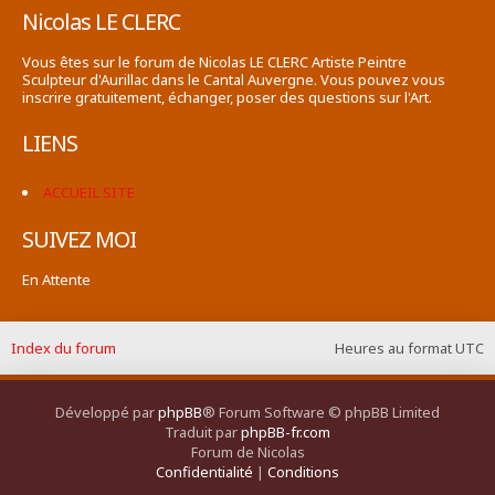
Nicolas LE CLERC
Vous êtes sur le forum de Nicolas LE CLERC Artiste Peintre
Sculpteur d'Aurillac dans le Cantal Auvergne. Vous pouvez vous
inscrire gratuitement, échanger, poser des questions sur l'Art.
LIENS
ACCUEIL SITE
SUIVEZ MOI
En Attente
Index du forum
Heures au format
UTC
Développé par
phpBB
® Forum Software © phpBB Limited
Traduit par
phpBB-fr.com
Forum de Nicolas
Confidentialité
|
Conditions