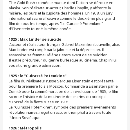
The Gold Rush : comédie muette dont l'action se déroule en
Alaska. Son réalisateur-acteur, Charlie Chaplin, y affronte la
misère, les ours et la cupidité des hommes. En 1958, un jury
international sacrera l'œuvre comme le deuxième plus grand
film de tous les temps, après "Le Cuirassé Potemkine"
d'Eisenstein tourné la même année.
1925 : Max Linder se suicide
L'acteur et réalisateur français Gabriel Maximilien Leuvielle, alias
Max Linder est rongé par la jalousie et la dépression. Il
assassine sa femme Hélène Peters avant de se suicider !
Il est le précurseur du genre burlesque au cinéma. Chaplin lui
vouait une grande admiration.
1925 : le "Cuirassé Potemkine"
Le film du réalisateur russe Sergueï Eisenstein est présenté
pour la première fois à Moscou. Commandé à Eisenstein par le
Comité pour la commémoration de la révolution de 1905, le film
raconte l'histoire de la mutinerie des marins du principal
cuirassé de la flotte russe en 1905.
Le "Cuirassé Potemkine", symbole des premiers évènements
révolutionnaires, reçoit un accueil triomphal à travers toute
l'Union Soviétique.
1926 : Métropolis