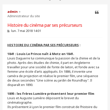
admin
Administrateur du site
Citer
Histoire du cinéma par ses précurseurs
M
lun. 7 mai 2018 14:01
e
s
s
HISTOIRE DU CINÉMA PAR SES PRÉCURSEURS
:
a
g
e
1841 : Louis Le Prince naît à Metz en 1841.
Louis Daguerre lui communique la passion de la chimie et de la
photo. Après des études de chimie, il part en Angleterre
travailler pour une société de fonte de laiton, et fonde avec sa
femme une école d'arts appliqués. En 1886, il invente une
caméra de projection et réalise le premier film, une séquence
de deux secondes "Une scène au jardin de Roundhay". Il
disparaît en 1890.
1895 : les frères Lumière présentent leur premier film
Louis et Auguste Lumière déposent le brevet du
cinématographe.
Ils présentent à Lyon le premier film construit de l’histoire du