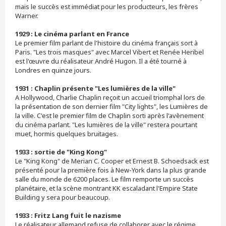
mais le succès est immédiat pour les producteurs, les frères
Warner.
1929 : Le cinéma parlant en France
Le premier film parlant de l'histoire du cinéma français sort à
Paris. "Les trois masques" avec Marcel Vibert et Renée Heribel
est l'œuvre du réalisateur André Hugon. Il a été tourné à
Londres en quinze jours.
1931 : Chaplin présente "Les lumières de la ville"
A Hollywood, Charlie Chaplin reçoit un accueil triomphal lors de
la présentation de son dernier film "City lights", les Lumières de
la ville. C'est le premier film de Chaplin sorti après l'avènement
du cinéma parlant. "Les lumières de la ville" restera pourtant
muet, hormis quelques bruitages.
1933 : sortie de "King Kong"
Le "King Kong" de Merian C. Cooper et Ernest B. Schoedsack est
présenté pour la première fois à New-York dans la plus grande
salle du monde de 6200 places. Le film remporte un succès
planétaire, et la scène montrant KK escaladant l'Empire State
Building y sera pour beaucoup.
1933 : Fritz Lang fuit le nazisme
Le réalisateur allemand refuse de collaborer avec le régime