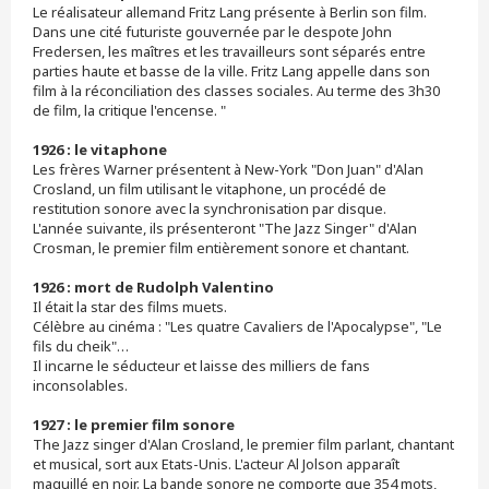
Le réalisateur allemand Fritz Lang présente à Berlin son film.
Dans une cité futuriste gouvernée par le despote John
Fredersen, les maîtres et les travailleurs sont séparés entre
parties haute et basse de la ville. Fritz Lang appelle dans son
film à la réconciliation des classes sociales. Au terme des 3h30
de film, la critique l'encense. "
1926 : le vitaphone
Les frères Warner présentent à New-York "Don Juan" d'Alan
Crosland, un film utilisant le vitaphone, un procédé de
restitution sonore avec la synchronisation par disque.
L'année suivante, ils présenteront "The Jazz Singer" d'Alan
Crosman, le premier film entièrement sonore et chantant.
1926 : mort de Rudolph Valentino
Il était la star des films muets.
Célèbre au cinéma : "Les quatre Cavaliers de l'Apocalypse", "Le
fils du cheik"…
Il incarne le séducteur et laisse des milliers de fans
inconsolables.
1927 : le premier film sonore
The Jazz singer d'Alan Crosland, le premier film parlant, chantant
et musical, sort aux Etats-Unis. L'acteur Al Jolson apparaît
maquillé en noir. La bande sonore ne comporte que 354 mots,