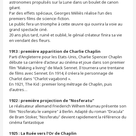
astronomes propulsés sur la Lune dans un boulet de canon
géant.
Par des effets spéciaux, Georges Méliès réalise l’un des
premiers films de science-fiction.
Le public fera un triomphe à cette œuvre qui ouvrira la voie au
grand spectacle ciné.
20 ans plus tard, ruiné et oublié, le génial créateur finira sa vie
en vendant des fleurs.
1913 : première apparition de Charlie Chaplin
Parti d'Angleterre pour les Etats-Unis, Charlie Spencer Chaplin
débute sa carrière d'acteur au cinéma et joue dans son premier
film "Making a living" de Mack Sennet. Il tournera une trentaine
de films avec Sennet. En 1914, il créera le personnage de
Charlot dans "Charlot vagabond ».
En 1921, The Kid : premier long métrage de Chaplin, puis
d'autres…
1922 : première projection de "Nosferatu"
Le réalisateur allemand Friederich Wilhem Murnau présente son
film "Nosferatu le vampire" à Berlin. Adapté du roman "Dracula"
de Bram Stoker, "Nosferatu" devient rapidement la référence du
cinéma fantastique
1925 : La Ruée vers l'Or de Chaplin