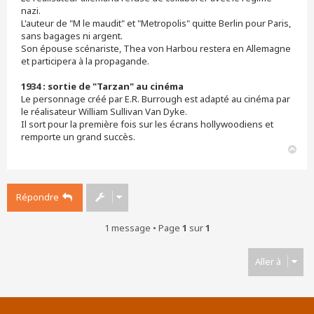
nazi.
L'auteur de "M le maudit" et "Metropolis" quitte Berlin pour Paris,
sans bagages ni argent.
Son épouse scénariste, Thea von Harbou restera en Allemagne
et participera à la propagande.
1934 : sortie de "Tarzan" au cinéma
Le personnage créé par E.R. Burrough est adapté au cinéma par
le réalisateur William Sullivan Van Dyke.
Il sort pour la première fois sur les écrans hollywoodiens et
remporte un grand succès.
H
a
u
t
Répondre
1 message • Page
1
sur
1
Aller à