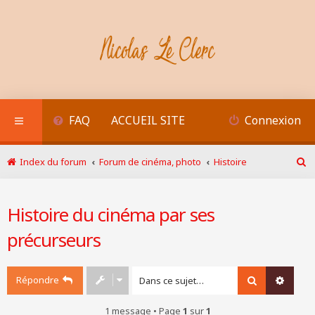
FAQ
ACCUEIL SITE
Connexion
Index du forum
Forum de cinéma, photo
Histoire
R
e
c
Histoire du cinéma par ses
h
e
précurseurs
r
c
h
e
Répondre
Rechercher
Recher
r
1 message • Page
1
sur
1