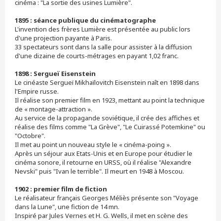
cinéma : "La sortie des usines Lumière".
1895 : séance publique du cinématographe
L'invention des frères Lumière est présentée au public lors
d'une projection payante à Paris.
33 spectateurs sont dans la salle pour assister à la diffusion
d'une dizaine de courts-métrages en payant 1,02 franc.
1898 : Sergueï Eisenstein
Le cinéaste Sergueï Mikhaïlovitch Eisenstein naît en 1898 dans
l'Empire russe.
Il réalise son premier film en 1923, mettant au point la technique
de « montage-attraction ».
Au service de la propagande soviétique, il crée des affiches et
réalise des films comme "La Grève", "Le Cuirassé Potemkine" ou
"Octobre".
Il met au point un nouveau style le « cinéma-poing ».
Après un séjour aux Etats-Unis et en Europe pour étudier le
cinéma sonore, il retourne en URSS, où il réalise "Alexandre
Nevski" puis "Ivan le terrible". Il meurt en 1948 à Moscou.
1902 : premier film de fiction
Le réalisateur français Georges Méliès présente son "Voyage
dans la Lune", une fiction de 14 mn.
Inspiré par Jules Vernes et H. G. Wells, il met en scène des