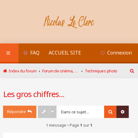
FAQ
ACCUEIL SITE
Connexion
Index du forum
Forum de cinéma, photo
Techniques photo
R
e
c
Les gros chiffres...
h
e
r
c
Répondre
Rechercher
Recher
h
e
1 message • Page
1
sur
1
r