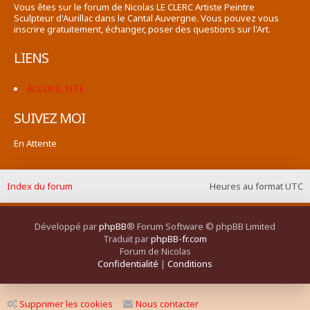
Vous êtes sur le forum de Nicolas LE CLERC Artiste Peintre
Sculpteur d'Aurillac dans le Cantal Auvergne. Vous pouvez vous
inscrire gratuitement, échanger, poser des questions sur l'Art.
LIENS
ACCUEIL SITE
SUIVEZ MOI
En Attente
Index du forum
Heures au format
UTC
Développé par
phpBB
® Forum Software © phpBB Limited
Traduit par
phpBB-fr.com
Forum de Nicolas
Confidentialité
|
Conditions
Supprimer les cookies
Nous contacter