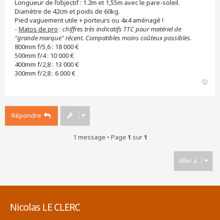
Longueur de l’objectif : 1.2m et 1,55m avec le pare-soleil.
Diamètre de 42cm et poids de 60kg.
Pied vaguement utile + porteurs ou 4x4 aménagé !
-
Matos de pro
:
chiffres très indicatifs TTC pour matériel de
"grande marque" récent. Compatibles moins coûteux possibles.
800mm f/5,6 : 18 000 €
500mm f/4 : 10 000 €
400mm f/2,8 : 13 000 €
300mm f/2,8 : 6 000 €
H
a
u
t
Répondre
1 message • Page
1
sur
1
Aller à
Nicolas LE CLERC