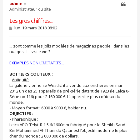
admin
Administrateur du site
Citer
Les gros chiffres...
M
lun. 19 mars 2018 08:02
e
s
s
... sont comme les jolis modèles de magazines people : dans les
a
g
nuages ! La vraie vie ?
e
EXEMPLES NON LIMITATIFS...
BOITIERS COUTEUX :
-
Antiquité
:
La galerie viennoise Westlicht a vendu aux enchères en mai
2012 un des 25 appareils de pré-série datant de 1923 (le Leica 0-
Série no 116) pour 2 160 000 €. L'appareil le plus coûteux du
monde.
-
Moyen format
: 6000 à 9000 €, boitier nu.
OBJECTIFS :
-
Pharaonique
:
Leica APO-Telyt-R 1:5.6/1600mm fabriqué pour le Sheikh Saud
Bin Mohammed Al-Thani du Qatar est l’objectif moderne le plus
cher du monde : 2 000 000 de dollars.