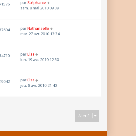
par
Stéphanie
71576
sam. 8 mai 2010 09:39
par
Nathanaëlle
37604
mar. 27 avr. 2010 13:34
par
Elsa
34710
lun. 19 avr. 2010 12:50
par
Elsa
49042
jeu. 8 avr. 2010 21:40
Aller à