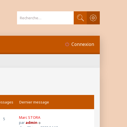
Recherche avancée
Rechercher
Connexion
ssages
Dernier message
Marc STORA
5
V
par
admin