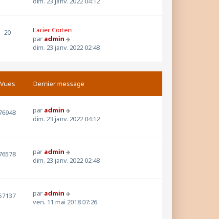
o
dim. 23 janv. 2022 04:12
i
r
l
L'acier Corten
20
e
V
par
admin
d
o
dim. 23 janv. 2022 02:48
e
i
r
r
n
l
i
e
Vues
Dernier message
e
d
r
e
m
r
par
admin
76948
e
n
dim. 23 janv. 2022 04:12
s
i
s
e
a
r
g
par
admin
m
76578
e
dim. 23 janv. 2022 02:48
e
s
s
a
par
admin
57137
g
ven. 11 mai 2018 07:26
e