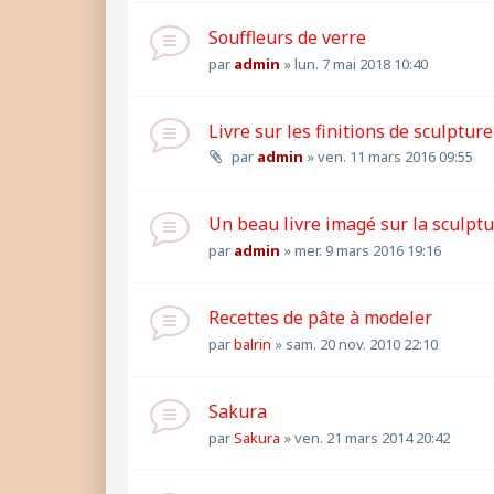
Souffleurs de verre
par
admin
»
lun. 7 mai 2018 10:40
Livre sur les finitions de sculpture
par
admin
»
ven. 11 mars 2016 09:55
Un beau livre imagé sur la sculpt
par
admin
»
mer. 9 mars 2016 19:16
Recettes de pâte à modeler
par
balrin
»
sam. 20 nov. 2010 22:10
Sakura
par
Sakura
»
ven. 21 mars 2014 20:42