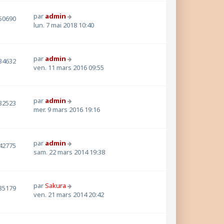
par
admin
50690
lun. 7 mai 2018 10:40
par
admin
34632
ven. 11 mars 2016 09:55
par
admin
32523
mer. 9 mars 2016 19:16
par
admin
42775
sam. 22 mars 2014 19:38
par
Sakura
35179
ven. 21 mars 2014 20:42