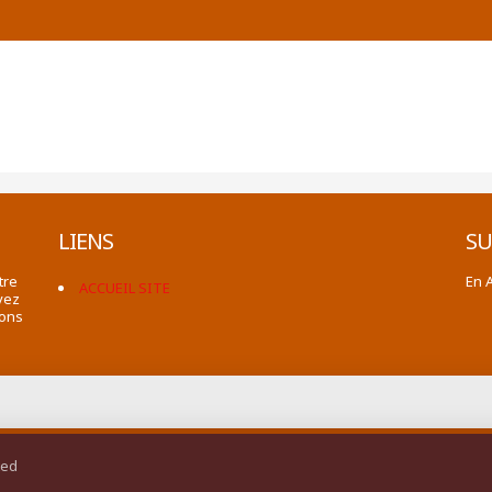
LIENS
SU
tre
En 
ACCUEIL SITE
vez
ions
ted