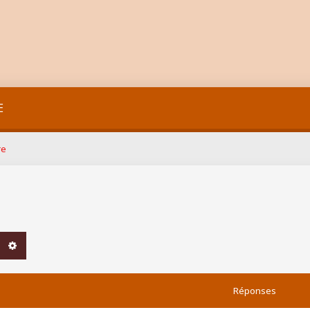
E
re
chercher
Recherche avancée
Réponses