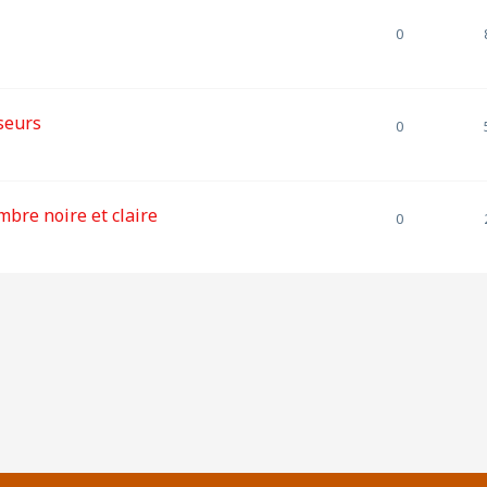
0
seurs
0
mbre noire et claire
0