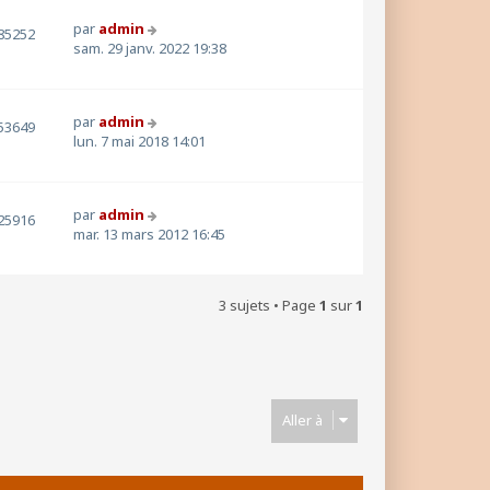
par
admin
85252
sam. 29 janv. 2022 19:38
par
admin
53649
lun. 7 mai 2018 14:01
par
admin
25916
mar. 13 mars 2012 16:45
3 sujets • Page
1
sur
1
Aller à