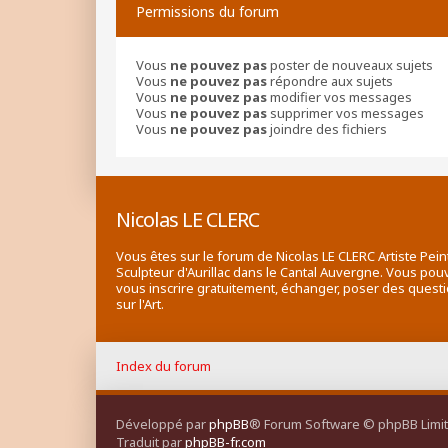
Permissions du forum
Vous
ne pouvez pas
poster de nouveaux sujets
Vous
ne pouvez pas
répondre aux sujets
Vous
ne pouvez pas
modifier vos messages
Vous
ne pouvez pas
supprimer vos messages
Vous
ne pouvez pas
joindre des fichiers
Nicolas LE CLERC
Vous êtes sur le forum de Nicolas LE CLERC Artiste Pein
Sculpteur d'Aurillac dans le Cantal Auvergne. Vous pou
vous inscrire gratuitement, échanger, poser des quest
sur l'Art.
Index du forum
Développé par
phpBB
® Forum Software © phpBB Limi
Traduit par
phpBB-fr.com