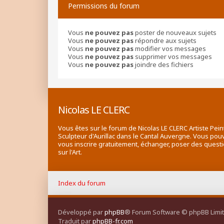
Permissions du forum
Vous
ne pouvez pas
poster de nouveaux sujets
Vous
ne pouvez pas
répondre aux sujets
Vous
ne pouvez pas
modifier vos messages
Vous
ne pouvez pas
supprimer vos messages
Vous
ne pouvez pas
joindre des fichiers
Nicolas LE CLERC
Vous êtes sur le forum de Nicolas LE CLERC Artiste Pein
Sculpteur d'Aurillac dans le Cantal Auvergne. Vous pou
vous inscrire gratuitement, échanger, poser des quest
sur l'Art.
Index du forum
Développé par
phpBB
® Forum Software © phpBB Limi
Traduit par
phpBB-fr.com