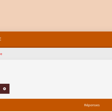
E
re
chercher
Recherche avancée
Réponses