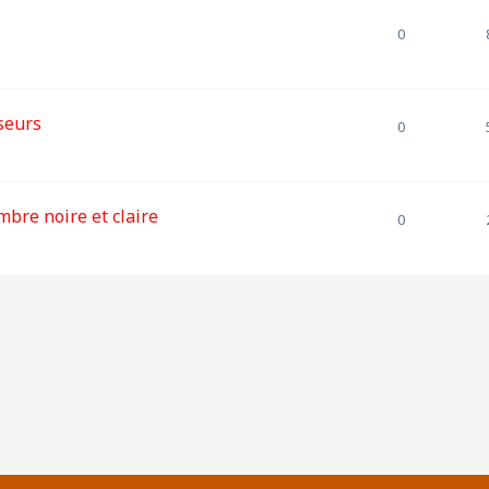
0
seurs
0
mbre noire et claire
0