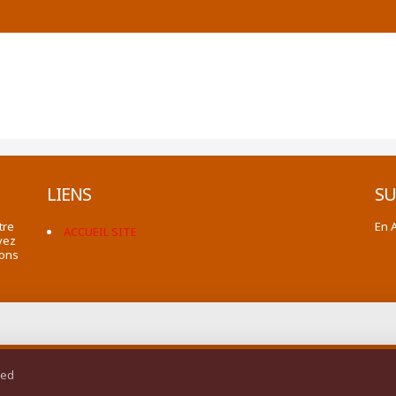
LIENS
SU
tre
En 
ACCUEIL SITE
vez
ions
ted