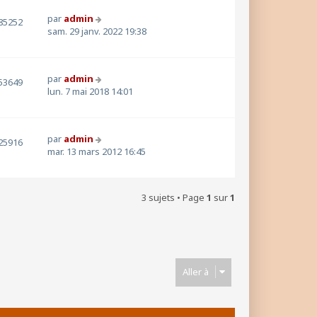
par
admin
85252
sam. 29 janv. 2022 19:38
par
admin
53649
lun. 7 mai 2018 14:01
par
admin
25916
mar. 13 mars 2012 16:45
3 sujets • Page
1
sur
1
Aller à