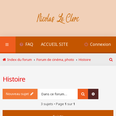
FAQ
ACCUEIL SITE
Connexion
Index du forum
Forum de cinéma, photo
Histoire
R
e
c
Histoire
h
e
r
c
Nouveau sujet
Rechercher
Recherche a
h
e
3 sujets • Page
1
sur
1
r