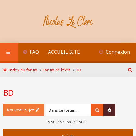
FAQ
ACCUEIL SITE
Connexion
Index du forum
Forum de l'écrit
BD
R
e
c
BD
h
e
r
c
Nouveau sujet
Rechercher
Recherche a
h
e
9 sujets • Page
1
sur
1
r