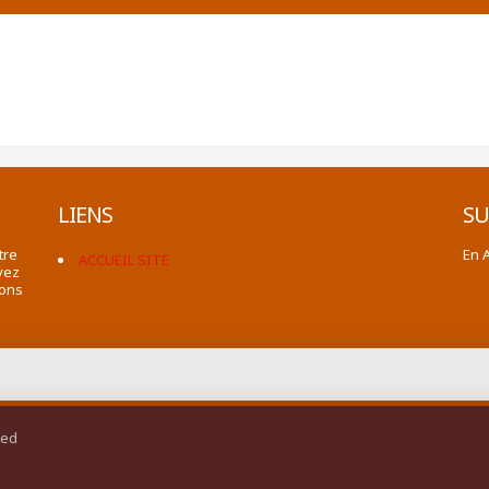
LIENS
SU
tre
En 
ACCUEIL SITE
vez
ions
ted