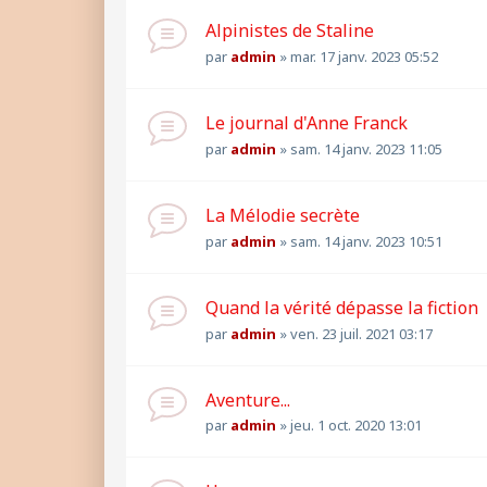
Alpinistes de Staline
par
admin
»
mar. 17 janv. 2023 05:52
Le journal d'Anne Franck
par
admin
»
sam. 14 janv. 2023 11:05
La Mélodie secrète
par
admin
»
sam. 14 janv. 2023 10:51
Quand la vérité dépasse la fiction
par
admin
»
ven. 23 juil. 2021 03:17
Aventure...
par
admin
»
jeu. 1 oct. 2020 13:01