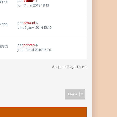
par
admin
43793
lun. 7 mai 2018 18:13
par
Arnaud
27220
dim. 5 janv. 2014 15:19
par
printan
23373
jeu. 13 mai 2010 15:20
8 sujets • Page
1
sur
1
Aller à