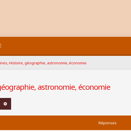
E
nes, Histoire, géographie, astronomie, économie
 géographie, astronomie, économie
chercher
Recherche avancée
Réponses