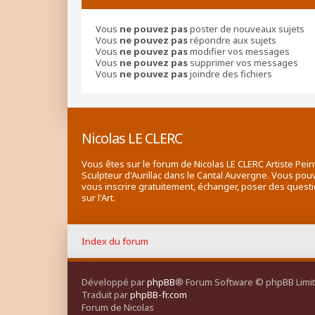
Vous
ne pouvez pas
poster de nouveaux sujets
Vous
ne pouvez pas
répondre aux sujets
Vous
ne pouvez pas
modifier vos messages
Vous
ne pouvez pas
supprimer vos messages
Vous
ne pouvez pas
joindre des fichiers
Nicolas LE CLERC
Vous êtes sur le forum de Nicolas LE CLERC Artiste Pein
Sculpteur d'Aurillac dans le Cantal Auvergne. Vous pou
vous inscrire gratuitement, échanger, poser des quest
sur l'Art.
Index du forum
Développé par
phpBB
® Forum Software © phpBB Limi
Traduit par
phpBB-fr.com
Forum de Nicolas