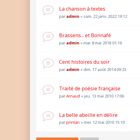
La chanson à textes
par
admin
»
sam. 22 janv. 2022 19:12
Brassens... et Bonnafé
par
admin
»
mar. 8 mai 2018 01:16
Cent histoires du soir
par
admin
»
dim. 17 août 2014 09:23
Traité de poésie française
par
Arnaud
»
jeu. 13 mai 2010 17:06
La belle abeille en délire
par
printan
»
mer. 12 mai 2010 15:10