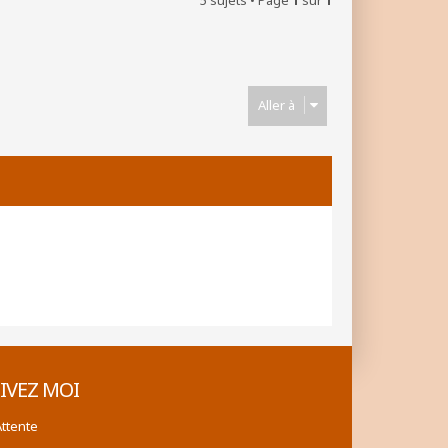
5 sujets • Page
1
sur
1
Aller à
IVEZ MOI
Attente