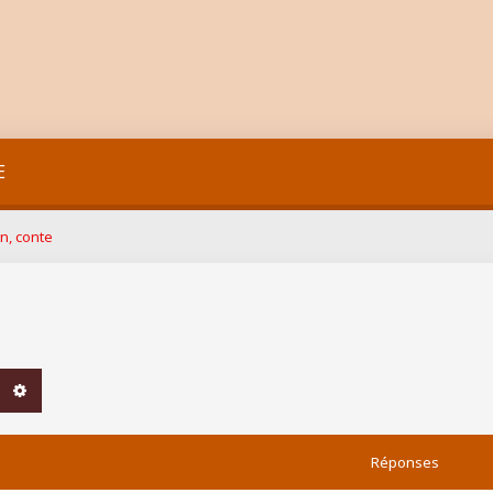
E
n, conte
chercher
Recherche avancée
Réponses