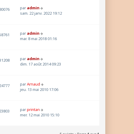
par
admin
80076
sam. 22 janv. 2022 19:12
par
admin
58761
mar. 8 mai 2018 01:16
par
admin
31208
dim. 17 août 2014 09:23
par
Arnaud
24777
jeu. 13 mai 2010 17:06
par
printan
23803
mer. 12 mai 2010 15:10