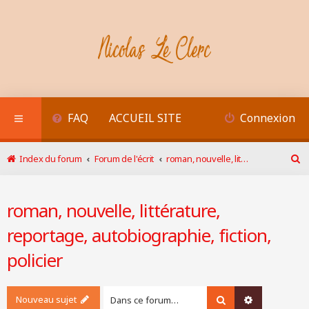
FAQ
ACCUEIL SITE
Connexion
Index du forum
Forum de l'écrit
roman, nouvelle, littérature, reportage, autobiographie, fiction, policier
R
e
c
roman, nouvelle, littérature,
h
e
reportage, autobiographie, fiction,
r
c
policier
h
e
r
Nouveau sujet
Rechercher
Recherche a