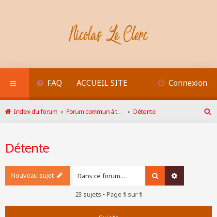
FAQ
ACCUEIL SITE
Connexion
Index du forum
Forum commun à tous les arts du visuel
Détente
R
e
c
Détente
h
e
r
c
Nouveau sujet
Rechercher
Recherche a
h
e
23 sujets • Page
1
sur
1
r