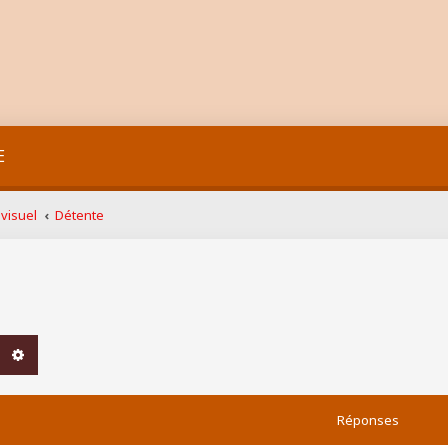
E
visuel
Détente
chercher
Recherche avancée
Réponses