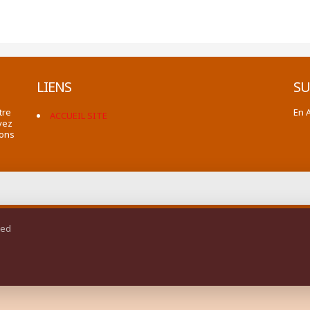
LIENS
SU
tre
En 
ACCUEIL SITE
vez
ions
ted