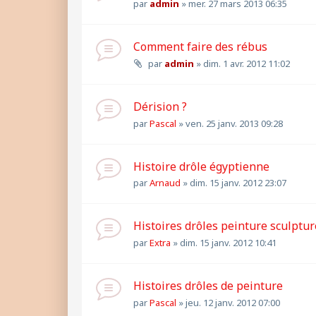
par
admin
»
mer. 27 mars 2013 06:35
Comment faire des rébus
par
admin
»
dim. 1 avr. 2012 11:02
Dérision ?
par
Pascal
»
ven. 25 janv. 2013 09:28
Histoire drôle égyptienne
par
Arnaud
»
dim. 15 janv. 2012 23:07
Histoires drôles peinture sculptur
par
Extra
»
dim. 15 janv. 2012 10:41
Histoires drôles de peinture
par
Pascal
»
jeu. 12 janv. 2012 07:00