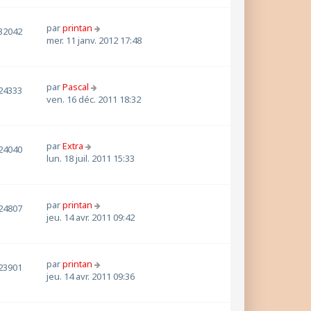
par
printan
32042
mer. 11 janv. 2012 17:48
par
Pascal
24333
ven. 16 déc. 2011 18:32
par
Extra
24040
lun. 18 juil. 2011 15:33
par
printan
24807
jeu. 14 avr. 2011 09:42
par
printan
23901
jeu. 14 avr. 2011 09:36