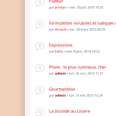
Pudeur
par
printan
»
ven. 30 juil. 2010 10:33
Formulettes volubiles et ludiques d
par
Arnaud
»
lun. 29 mars 2010 05:03
Expressions
par
Extra
»
mer. 8 janv. 2014 19:22
Photo : le plus lumineux, cher
par
admin
»
lun. 25 nov. 2013 11:21
Gourmandise
par
admin
»
lun. 13 mai 2013 13:24
La Joconde au Louvre