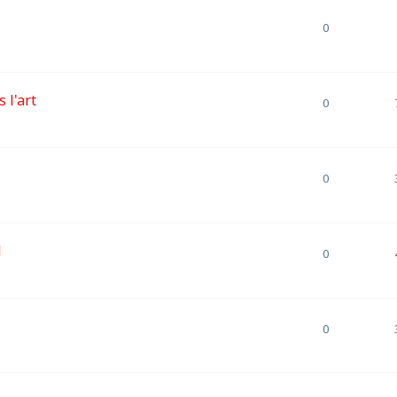
0
 l'art
0
0
d
0
0