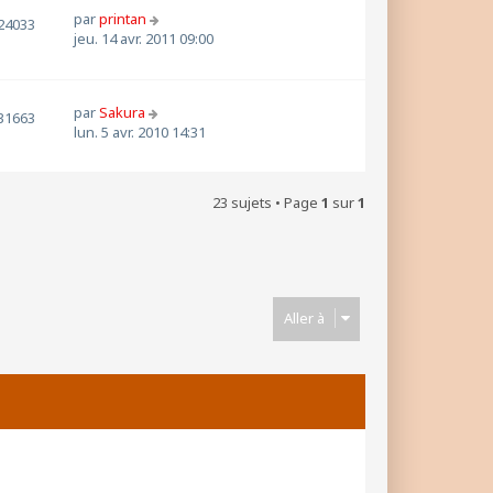
par
printan
24033
jeu. 14 avr. 2011 09:00
par
Sakura
31663
lun. 5 avr. 2010 14:31
23 sujets • Page
1
sur
1
Aller à