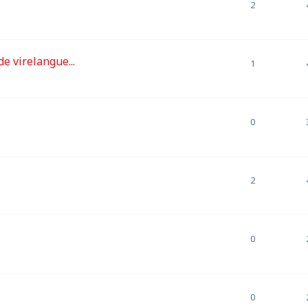
2
e virelangue...
1
0
2
0
0