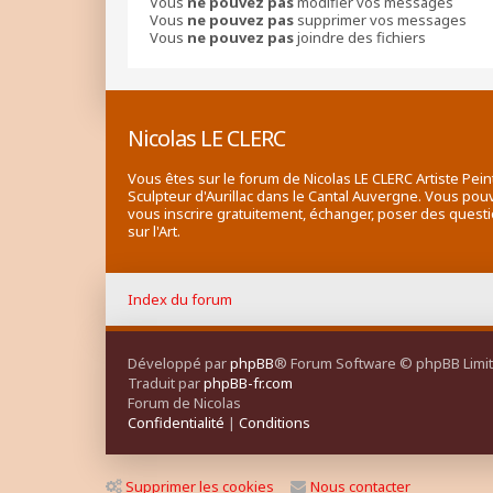
Vous
ne pouvez pas
modifier vos messages
Vous
ne pouvez pas
supprimer vos messages
Vous
ne pouvez pas
joindre des fichiers
Nicolas LE CLERC
Vous êtes sur le forum de Nicolas LE CLERC Artiste Pein
Sculpteur d'Aurillac dans le Cantal Auvergne. Vous pou
vous inscrire gratuitement, échanger, poser des quest
sur l'Art.
Index du forum
Développé par
phpBB
® Forum Software © phpBB Limi
Traduit par
phpBB-fr.com
Forum de Nicolas
Confidentialité
|
Conditions
Supprimer les cookies
Nous contacter