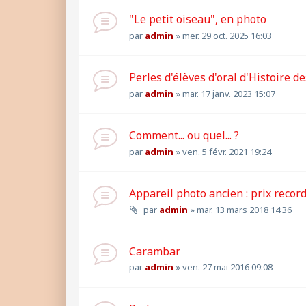
"Le petit oiseau", en photo
par
admin
»
mer. 29 oct. 2025 16:03
Perles d'élèves d'oral d'Histoire des
par
admin
»
mar. 17 janv. 2023 15:07
Comment... ou quel... ?
par
admin
»
ven. 5 févr. 2021 19:24
Appareil photo ancien : prix recor
par
admin
»
mar. 13 mars 2018 14:36
Carambar
par
admin
»
ven. 27 mai 2016 09:08