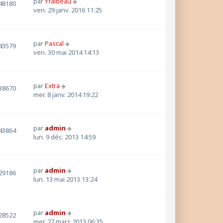
par
Yfaibeau
48180
ven. 29 janv. 2016 11:25
par
Pascal
43579
ven. 30 mai 2014 14:13
par
Extra
38670
mer. 8 janv. 2014 19:22
par
admin
43864
lun. 9 déc. 2013 14:59
par
admin
29186
lun. 13 mai 2013 13:24
par
admin
28522
mer. 27 mars 2013 06:35