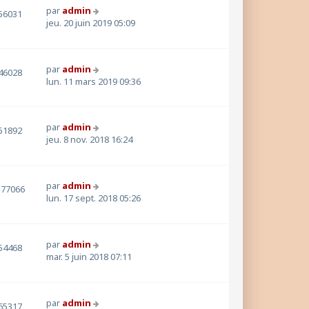
par
admin
56031
jeu. 20 juin 2019 05:09
par
admin
46028
lun. 11 mars 2019 09:36
par
admin
51892
jeu. 8 nov. 2018 16:24
par
admin
177066
lun. 17 sept. 2018 05:26
par
admin
54468
mar. 5 juin 2018 07:11
par
admin
65317