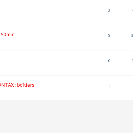
3
et 50mm
5
0
TAX : boîtiers
2