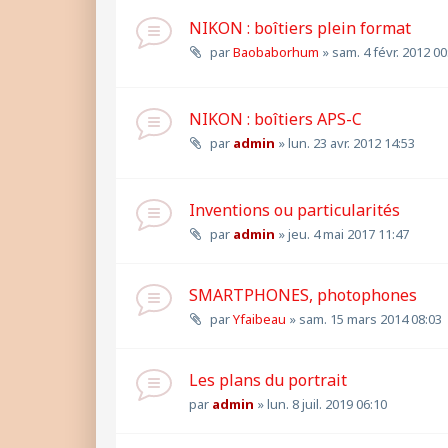
NIKON : boîtiers plein format
par
Baobaborhum
»
sam. 4 févr. 2012 00
NIKON : boîtiers APS-C
par
admin
»
lun. 23 avr. 2012 14:53
Inventions ou particularités
par
admin
»
jeu. 4 mai 2017 11:47
SMARTPHONES, photophones
par
Yfaibeau
»
sam. 15 mars 2014 08:03
Les plans du portrait
par
admin
»
lun. 8 juil. 2019 06:10