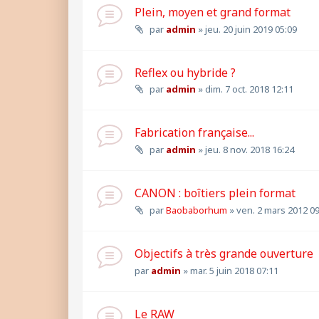
Plein, moyen et grand format
par
admin
»
jeu. 20 juin 2019 05:09
Reflex ou hybride ?
par
admin
»
dim. 7 oct. 2018 12:11
Fabrication française...
par
admin
»
jeu. 8 nov. 2018 16:24
CANON : boîtiers plein format
par
Baobaborhum
»
ven. 2 mars 2012 09
Objectifs à très grande ouverture
par
admin
»
mar. 5 juin 2018 07:11
Le RAW