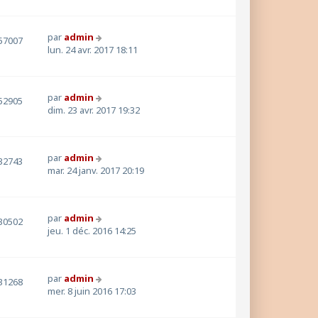
par
admin
57007
lun. 24 avr. 2017 18:11
par
admin
52905
dim. 23 avr. 2017 19:32
par
admin
32743
mar. 24 janv. 2017 20:19
par
admin
30502
jeu. 1 déc. 2016 14:25
par
admin
31268
mer. 8 juin 2016 17:03