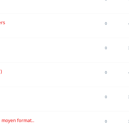
ers
0
0
)
0
0
moyen format...
0