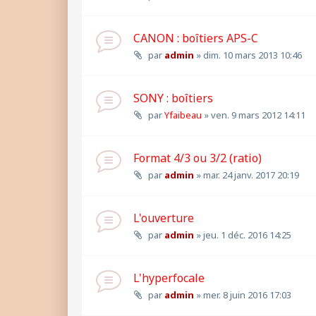
CANON : boîtiers APS-C
par
admin
»
dim. 10 mars 2013 10:46
SONY : boîtiers
par
Yfaibeau
»
ven. 9 mars 2012 14:11
Format 4/3 ou 3/2 (ratio)
par
admin
»
mar. 24 janv. 2017 20:19
L'ouverture
par
admin
»
jeu. 1 déc. 2016 14:25
L'hyperfocale
par
admin
»
mer. 8 juin 2016 17:03