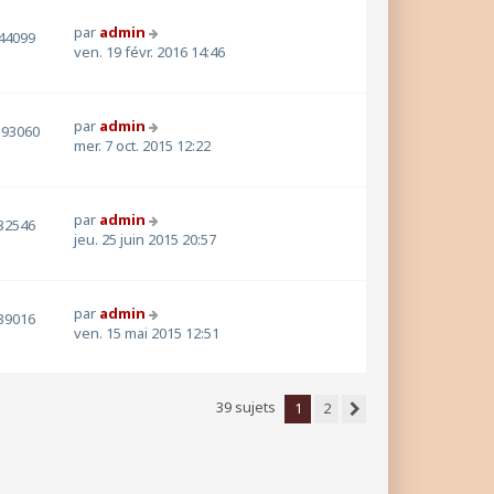
par
admin
44099
ven. 19 févr. 2016 14:46
par
admin
393060
mer. 7 oct. 2015 12:22
par
admin
32546
jeu. 25 juin 2015 20:57
par
admin
39016
ven. 15 mai 2015 12:51
39 sujets
1
2
Suivante