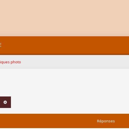
E
iques photo
chercher
Recherche avancée
Réponses