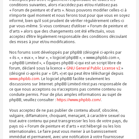
conditions suivantes, alors n’accédez pas et/ou n’utilisez pas
« Forum de peinture et d'arts ». Nous pouvons modifier celles-ci à
n’importe quel moment et nous ferons tout pour que vous en soyez
informé, bien qu’il soit prudent de vérifier régulièrement celles-ci
par vous-même. Si vous continuez d’utiliser « Forum de peinture et
d'arts » alors que des changements ont été effectués, vous
acceptez d’être légalement responsable des conditions découlant
des mises à jour et/ou modifications.
Nos forums sont développés par phpBB (désigné ci-après par
« ils », « eux », « leur », « logiciel phpBB », « www.phpbb.com »,
« phpBB Limited », « Équipes phpBB ») qui est un script libre de
forum, déclaré sous la licence «
GNU General Public License v2
»
(désigné ci-après par « GPL ») et qui peut être téléchargé depuis
www.phpbb.com
. Le logiciel phpBB facilite seulement les
discussions sur Internet. phpBB Limited n’est pas responsable de
ce que nous acceptons ou n’acceptons pas comme contenu ou
conduite permis. Pour de plus amples informations au sujet de
phpBB, veuillez consulter :
https://www.phpbb.com/
.
Vous acceptez de ne pas publier de contenu abusif, obscène,
vulgaire, diffamatoire, choquant, menaçant, à caractère sexuel ou
tout autre contenu qui peut transgresser les lois de votre pays, du
pays où « Forum de peinture et d'arts » est hébergé ou les lois
internationales. Le faire peut vous mener à un bannissement
immédiat et permanent, avec une notification à votre fournisseur