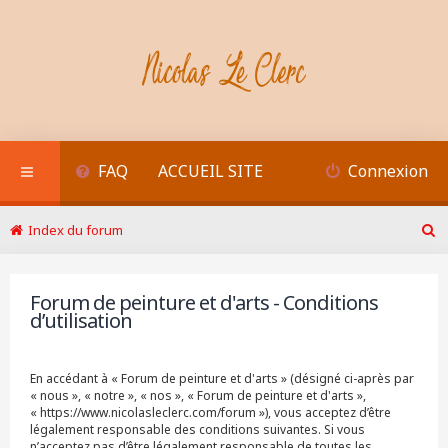
FAQ
ACCUEIL SITE
Connexion
Index du forum
R
e
c
Forum de peinture et d'arts - Conditions
h
d’utilisation
e
r
c
h
En accédant à « Forum de peinture et d'arts » (désigné ci-après par
e
« nous », « notre », « nos », « Forum de peinture et d'arts »,
r
« https://www.nicolasleclerc.com/forum »), vous acceptez d’être
légalement responsable des conditions suivantes. Si vous
n’acceptez pas d’être légalement responsable de toutes les