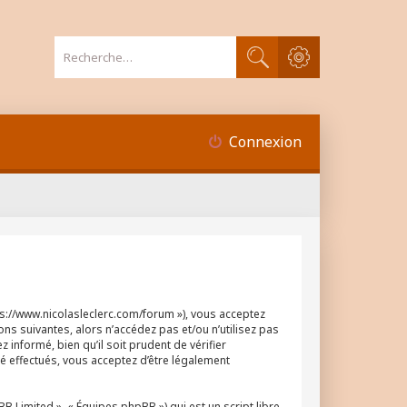
Recherche avancée
Rechercher
Connexion
tps://www.nicolasleclerc.com/forum »), vous acceptez
ns suivantes, alors n’accédez pas et/ou n’utilisez pas
informé, bien qu’il soit prudent de vérifier
é effectués, vous acceptez d’être légalement
 Limited », « Équipes phpBB ») qui est un script libre