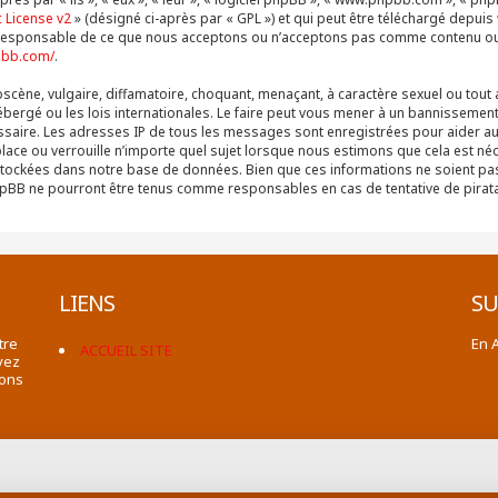
 License v2
» (désigné ci-après par « GPL ») et qui peut être téléchargé depuis
as responsable de ce que nous acceptons ou n’acceptons pas comme contenu o
pbb.com/
.
cène, vulgaire, diffamatoire, choquant, menaçant, à caractère sexuel ou tout 
ébergé ou les lois internationales. Le faire peut vous mener à un bannissement
cessaire. Les adresses IP de tous les messages sont enregistrées pour aider 
place ou verrouille n’importe quel sujet lorsque nous estimons que cela est n
stockées dans notre base de données. Bien que ces informations ne soient pas 
 phpBB ne pourront être tenus comme responsables en cas de tentative de pira
LIENS
SU
tre
En 
ACCUEIL SITE
vez
ions