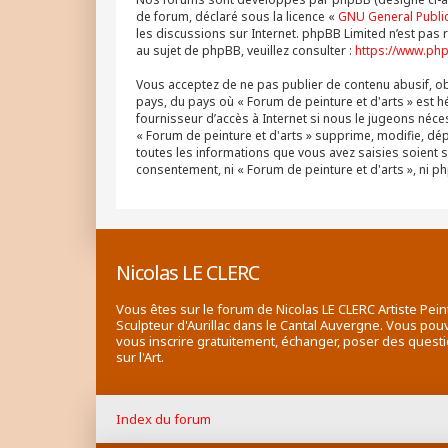
de forum, déclaré sous la licence «
GNU General Public
les discussions sur Internet. phpBB Limited n’est p
au sujet de phpBB, veuillez consulter :
https://www.ph
Vous acceptez de ne pas publier de contenu abusif, obs
pays, du pays où « Forum de peinture et d'arts » est h
fournisseur d’accès à Internet si nous le jugeons né
« Forum de peinture et d'arts » supprime, modifie, dé
toutes les informations que vous avez saisies soient 
consentement, ni « Forum de peinture et d'arts », ni
Nicolas LE CLERC
Vous êtes sur le forum de Nicolas LE CLERC Artiste Pein
Sculpteur d'Aurillac dans le Cantal Auvergne. Vous pou
vous inscrire gratuitement, échanger, poser des quest
sur l'Art.
Index du forum