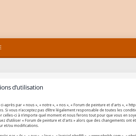
E
ons d’utilisation
ci-après par « nous », « notre », « nos », « Forum de peinture et d'arts », « ht
. Si vous n’acceptez pas d’être légalement responsable de toutes les conditio
 celles-ci à n’importe quel moment et nous ferons tout pour que vous en soyez 
ez d’utiliser « Forum de peinture et d'arts » alors que des changements ont ét
r et/ou modifications.
 par « ils », « eux », « leur », « logiciel phpBB », « www.phpbb.com », « phpBB